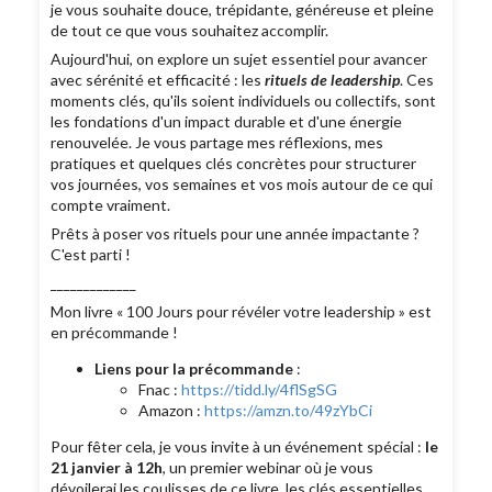
je vous souhaite douce, trépidante, généreuse et pleine
de tout ce que vous souhaitez accomplir.
Aujourd'hui, on explore un sujet essentiel pour avancer
avec sérénité et efficacité : les
rituels de leadership
. Ces
moments clés, qu'ils soient individuels ou collectifs, sont
les fondations d'un impact durable et d'une énergie
renouvelée. Je vous partage mes réflexions, mes
pratiques et quelques clés concrètes pour structurer
vos journées, vos semaines et vos mois autour de ce qui
compte vraiment.
Prêts à poser vos rituels pour une année impactante ?
C'est parti !
_____________
Mon livre « 100 Jours pour révéler votre leadership » est
en précommande !
Liens pour la précommande
:
Fnac :
https://tidd.ly/4flSgSG
Amazon :
https://amzn.to/49zYbCi
Pour fêter cela, je vous invite à un événement spécial :
le
21 janvier à 12h
, un premier webinar où je vous
dévoilerai les coulisses de ce livre, les clés essentielles