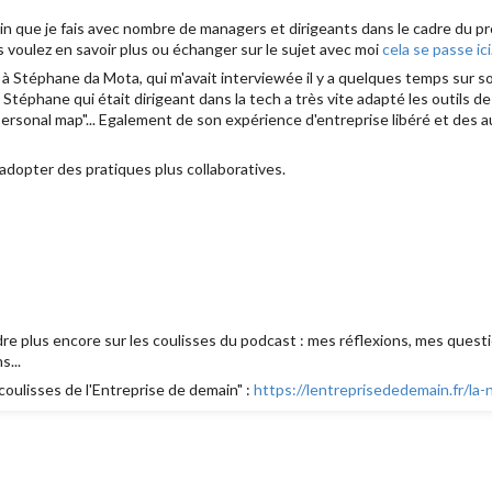
n que je fais avec nombre de managers et dirigeants dans le cadre du p
us voulez en savoir plus ou échanger sur le sujet avec moi
cela se passe ici
à Stéphane da Mota, qui m'avait interviewée il y a quelques temps sur s
téphane qui était dirigeant dans la tech a très vite adapté les outils de
Personal map"... Egalement de son expérience d'entreprise libéré et des au
 adopter des pratiques plus collaboratives.
re plus encore sur les coulisses du podcast : mes réflexions, mes ques
s...
coulisses de l'Entreprise de demain" :
https://lentreprisededemain.fr/la-