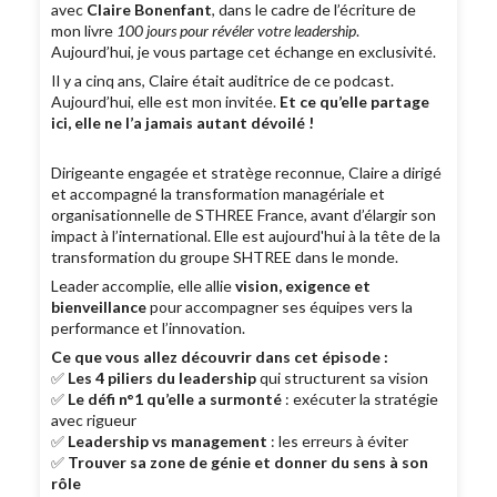
avec
Claire Bonenfant
, dans le cadre de l’écriture de
mon livre
100 jours pour révéler votre leadership
.
Aujourd’hui, je vous partage cet échange en exclusivité.
Il y a cinq ans, Claire était auditrice de ce podcast.
Aujourd’hui, elle est mon invitée.
Et ce qu’elle partage
ici, elle ne l’a jamais autant dévoilé !
Dirigeante engagée et stratège reconnue, Claire a dirigé
et accompagné la transformation managériale et
organisationnelle de STHREE France, avant d’élargir son
impact à l’international. Elle est aujourd'hui à la tête de la
transformation du groupe SHTREE dans le monde.
Leader accomplie, elle allie
vision, exigence et
bienveillance
pour accompagner ses équipes vers la
performance et l’innovation.
Ce que vous allez découvrir dans cet épisode :
✅
Les 4 piliers du leadership
qui structurent sa vision
✅
Le défi n°1 qu’elle a surmonté
: exécuter la stratégie
avec rigueur
✅
Leadership vs management
: les erreurs à éviter
✅
Trouver sa zone de génie et donner du sens à son
rôle