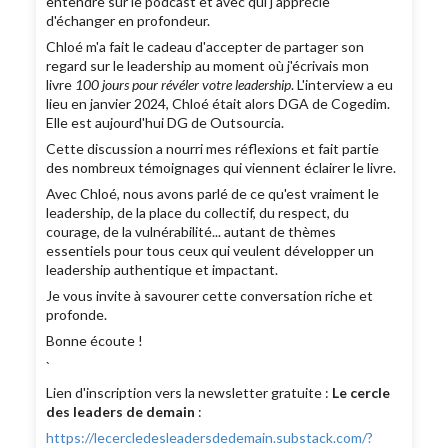
entendre sur le podcast et avec qui j'apprécie
d'échanger en profondeur.
Chloé m'a fait le cadeau d'accepter de partager son
regard sur le leadership au moment où j'écrivais mon
livre
100 jours pour révéler votre leadership
. L'interview a eu
lieu en janvier 2024, Chloé était alors DGA de Cogedim.
Elle est aujourd'hui DG de Outsourcia.
Cette discussion a nourri mes réflexions et fait partie
des nombreux témoignages qui viennent éclairer le livre.
Avec Chloé, nous avons parlé de ce qu'est vraiment le
leadership, de la place du collectif, du respect, du
courage, de la vulnérabilité... autant de thèmes
essentiels pour tous ceux qui veulent développer un
leadership authentique et impactant.
Je vous invite à savourer cette conversation riche et
profonde.
Bonne écoute !
`
Lien d'inscription vers la newsletter gratuite :
Le cercle
des leaders de demain
:
https://lecercledesleadersdedemain.substack.com/?