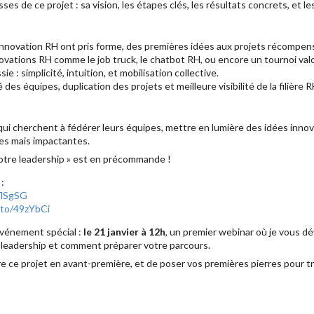
es de ce projet : sa vision, les étapes clés, les résultats concrets, et les
nnovation RH ont pris forme, des premières idées aux projets récompen
vations RH comme le job truck, le chatbot RH, ou encore un tournoi va
 : simplicité, intuition, et mobilisation collective.
 des équipes, duplication des projets et meilleure visibilité de la filière R
ui cherchent à fédérer leurs équipes, mettre en lumière des idées innov
les mais impactantes.
votre leadership » est en précommande !
e
:
4flSgSG
.to/49zYbCi
 événement spécial :
le 21 janvier à 12h
, un premier webinar où je vous dévo
e leadership et comment préparer votre parcours.
e ce projet en avant-première, et de poser vos premières pierres pour 