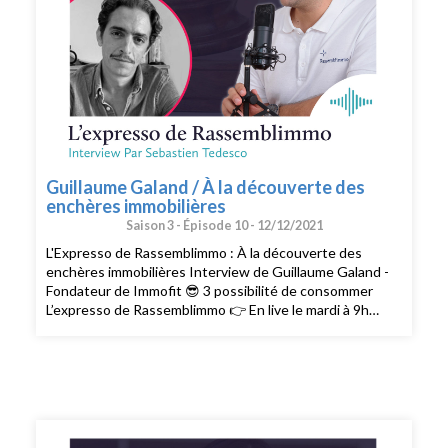
Guillaume Galand / À la découverte des
enchères immobilières
Saison 3 -
Épisode 10 -
12/12/2021
L'Expresso de Rassemblimmo : À la découverte des
enchères immobilières Interview de Guillaume Galand -
Fondateur de Immofit 😎 3 possibilité de consommer
L’expresso de Rassemblimmo 👉 En live le mardi à 9h
dans le groupe privé Rassemblimmo sur Facebook (
https://www.facebook.com/groups/rassemblimmo/ ) 👉
En rediffusion sur la chaîne YouTube(
https://www.youtube.com/channel/UCThjBb57I1mnhblTkVRIf
) 👉 En version podcast audio sur votre plateforme
d'écoute favorite ! Que demander de plus !? Ah si !!
Peut-être mettre une note et un avis sur votre