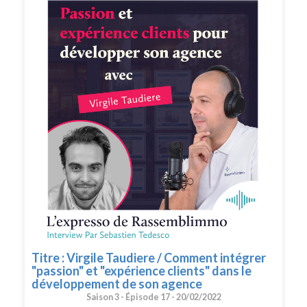
Peut-être mettre une note et un avis sur votre
plateforme de podcast pour le faire découvrir par
d'autres conseillers. Merci pour votre soutien. 🙏🏻 Si
vous voulez passer à l'action et bénéficier des meilleurs
conseils pour exploiter pleinement votre potentiel, vous
pouvez bénéficier d'un bilan offert avec un expert de
l’équipe. Cliquez ici pour réserver votre bilan(
https://meetings.hubspot.com/silvy/entretien-via-
podcast )
Titre : Virgile Taudiere / Comment intégrer
"passion" et "expérience clients" dans le
développement de son agence
Saison 3 -
Épisode 17 -
20/02/2022