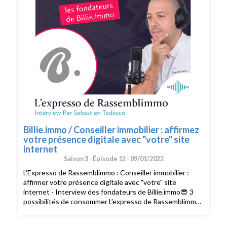
l’équipe. Cliquez ici pour réserver votre bilan(
https://meetings.hubspot.com/silvy/entretien-via-
podcast )
Billie.immo / Conseiller immobilier : affirmez
votre présence digitale avec "votre" site
internet
Saison 3 -
Épisode 12 -
09/01/2022
L'Expresso de Rassemblimmo : Conseiller immobilier :
affirmer votre présence digitale avec "votre" site
internet - Interview des fondateurs de Billie.immo😎 3
possibilités de consommer L’expresso de Rassemblimmo
👉 En live le mardi à 9h dans le groupe privé
Rassemblimmo sur Facebook (