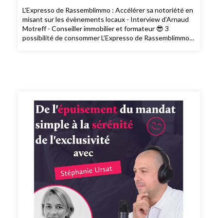
L'Expresso de Rassemblimmo : Accélérer sa notoriété en
misant sur les évènements locaux - Interview d’Arnaud
Motreff - Conseiller immobilier et formateur 😎 3
possibilité de consommer L’Expresso de Rassemblimmo
👉 En live le mardi à 9h dans le groupe privé
Rassemblimmo sur Facebook (
https://www.facebook.com/groups/rassemblimmo/ ) 👉
En rediffusion sur la chaîne YouTube(
https://www.youtube.com/channel/UCThjBb57I1mnhblTkVRIf
) 👉 En version podcast audio sur votre plateforme
d'écoute favorite ! Que demander de plus !? Ah si !!
Peut-être mettre une note et un avis sur votre
plateforme de podcast pour le faire découvrir par
d'autres conseillers. Merci pour votre soutien. 🙏🏻 Si
vous voulez passer à l'action et bénéficier des meilleurs
conseils pour exploiter pleinement votre potentiel, vous
pouvez bénéficier d'un bilan offert avec un expert de
l’équipe. Cliquez ici pour réserver votre bilan(
https://meetings.hubspot.com/silvy/entretien-via-
podcast )