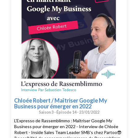
d'autres conseillers. Merci pour votre soutien. 🙏🏻 Si
vous voulez passer à l'action et bénéficier des meilleurs
conseils pour exploiter pleinement votre potentiel, vous
pouvez bénéficier d'un bilan offert avec un expert de
l’équipe. Cliquez ici pour réserver votre bilan(
https://meetings.hubspot.com/silvy/entretien-via-
podcast )
Chloée Robert / Maîtriser Google My
Business pour émerger en 2022
Saison 3 -
Épisode 14 -
23/01/2022
L'Expresso de Rassemblimmo : Maîtriser Google My
Business pour émerger en 2022 - Interview de Chloée
Robert - Inside Sales Team Leader SMB's chez Partoo😎