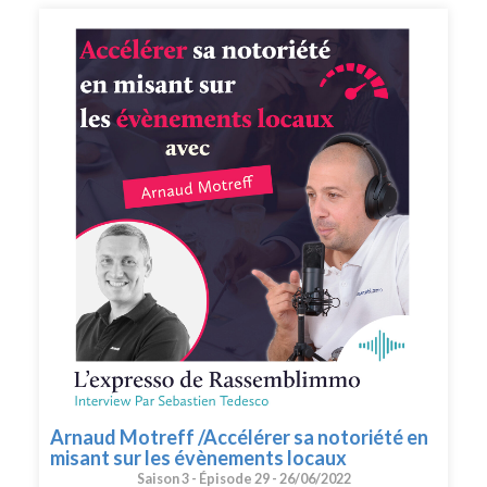
) 👉 En version podcast audio sur votre plateforme
d'écoute favorite ! Que demander de plus !? Ah si !!
Peut-être mettre une note et un avis sur votre
plateforme de podcast pour le faire découvrir par
d'autres conseillers. Merci pour votre soutien. 🙏🏻 Si
vous voulez passer à l'action et bénéficier des meilleurs
conseils pour exploiter pleinement votre potentiel, vous
pouvez bénéficier d'un bilan offert avec un expert de
l’équipe. Cliquez ici pour réserver votre bilan(
https://meetings.hubspot.com/silvy/entretien-via-
podcast )
Arnaud Motreff /Accélérer sa notoriété en
misant sur les évènements locaux
Saison 3 -
Épisode 29 -
26/06/2022