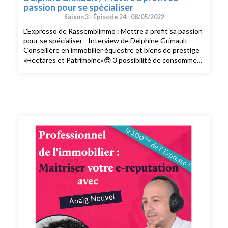
passion pour se spécialiser
Saison 3 -
Épisode 24 -
08/05/2022
L'Expresso de Rassemblimmo : Mettre à profit sa passion
pour se spécialiser - Interview de Delphine Grimault -
Conseillère en immobilier équestre et biens de prestige
«Hectares et Patrimoine»😎 3 possibilité de consommer
L’expresso de Rassemblimmo 👉 En live le mardi à 9h
dans le groupe privé Rassemblimmo sur Facebook (
https://www.facebook.com/groups/rassemblimmo/ ) 👉
En rediffusion sur la chaîne YouTube(
https://www.youtube.com/channel/UCThjBb57I1mnhblTkVRIf
) 👉 En version podcast audio sur votre plateforme
d'écoute favorite ! Que demander de plus !? Ah si !!
Peut-être mettre une note et un avis sur votre
plateforme de podcast pour le faire découvrir par
d'autres conseillers. Merci pour votre soutien. 🙏🏻 Si
vous voulez passer à l'action et bénéficier des meilleurs
conseils pour exploiter pleinement votre potentiel, vous
pouvez bénéficier d'un bilan offert avec un expert de
l’équipe. Cliquez ici pour réserver votre bilan(
https://meetings.hubspot.com/silvy/entretien-via-
podcast )