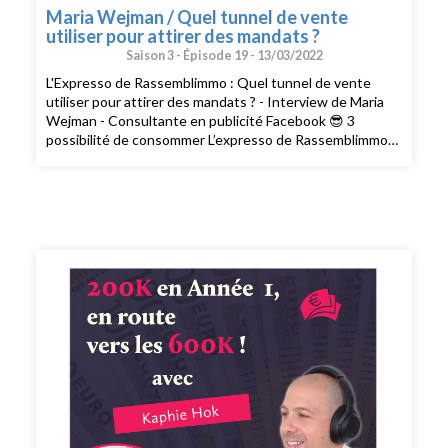
Maria Wejman / Quel tunnel de vente
utiliser pour attirer des mandats ?
Saison 3 -
Épisode 19 -
13/03/2022
L'Expresso de Rassemblimmo : Quel tunnel de vente
utiliser pour attirer des mandats ? - Interview de Maria
Wejman - Consultante en publicité Facebook 😎 3
possibilité de consommer L’expresso de Rassemblimmo
👉 En live le mardi à 9h dans le groupe privé
Rassemblimmo sur Facebook (
https://www.facebook.com/groups/rassemblimmo/ ) 👉
En rediffusion sur la chaîne YouTube(
https://www.youtube.com/channel/UCThjBb57I1mnhblTkVRIf
) 👉 En version podcast audio sur votre plateforme
d'écoute favorite ! Que demander de plus !? Ah si !!
Peut-être mettre une note et un avis sur votre
plateforme de podcast pour le faire découvrir par
d'autres conseillers. Merci pour votre soutien. 🙏🏻 Si
vous voulez passer à l'action et bénéficier des meilleurs
conseils pour exploiter pleinement votre potentiel, vous
pouvez bénéficier d'un bilan offert avec un expert de
l’équipe. Cliquez ici pour réserver votre bilan(
https://meetings.hubspot.com/silvy/entretien-via-
podcast )