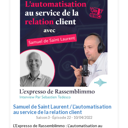
d'écoute favorite ! Que demander de plus !? Ah si !!
Peut-être mettre une note et un avis sur votre
plateforme de podcast pour le faire découvrir par
d'autres conseillers. Merci pour votre soutien. 🙏🏻 Si
vous voulez passer à l'action et bénéficier des meilleurs
conseils pour exploiter pleinement votre potentiel, vous
pouvez bénéficier d'un bilan offert avec un expert de
l’équipe. Cliquez ici pour réserver votre bilan(
https://meetings.hubspot.com/silvy/entretien-via-
podcast ) Comme évoqué dans ce numéro de l'Expresso
de Rassemblimmo, voici le lien la bibliothèque de
réponses, fournit par Anaig, que les agents immobiliers
peuvent télécharger : https://info.business-
immodvisor.com/fr/telecharger-bibliotheque-reponses-
avis
Samuel de Saint Laurent / L'automatisation
au service de la relation client
Saison 3 -
Épisode 22 -
10/04/2022
L'Expresso de Rassemblimmo : L'automatisation au