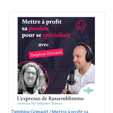
https://www.facebook.com/groups/rassemblimmo/ ) 👉
En rediffusion sur la chaîne YouTube(
https://www.youtube.com/channel/UCThjBb57I1mnhblTkVRIf
) 👉 En version podcast audio sur votre plateforme
d'écoute favorite ! Que demander de plus !? Ah si !!
Peut-être mettre une note et un avis sur votre
plateforme de podcast pour le faire découvrir par
d'autres conseillers. Merci pour votre soutien. 🙏🏻 Si
vous voulez passer à l'action et bénéficier des meilleurs
conseils pour exploiter pleinement votre potentiel, vous
pouvez bénéficier d'un bilan offert avec un expert de
l’équipe. Cliquez ici pour réserver votre bilan(
https://meetings.hubspot.com/silvy/entretien-via-
podcast )
Delphine Grimault / Mettre à profit sa