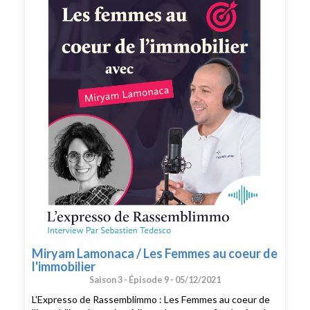
plateforme de podcast pour le faire découvrir par
d'autres conseillers. Merci pour votre soutien. 🙏🏻 Si
vous voulez passer à l'action et bénéficier des meilleurs
conseils pour exploiter pleinement votre potentiel, vous
pouvez bénéficier d'un bilan offert avec un expert de
l’équipe. Cliquez ici pour réserver votre bilan(
https://meetings.hubspot.com/silvy/entretien-via-
podcast )
Miryam Lamonaca / Les Femmes au coeur de
l'immobilier
Saison 3 -
Épisode 9 -
05/12/2021
L'Expresso de Rassemblimmo : Les Femmes au coeur de