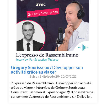
conseils pour exploiter pleinement votre potentiel, vous
pouvez bénéficier d'un bilan offert avec un expert de
l’équipe. Cliquez ici pour réserver votre bilan(
https://meetings.hubspot.com/silvy/entretien-via-
podcast )
Grégory Sourisseau / Développer son
activité grâce au viager
Saison 3 -
Épisode 20 -
20/03/2022
L'Expresso de Rassemblimmo : Développer son activité
grâce au viager - Interview de Grégory Sourisseau -
Consultant Patrimonial Expert Viager 😎 3 possibilité de
consommer L’expresso de Rassemblimmo 👉 En live le
mardi à 9h dans le groupe privé Rassemblimmo sur
Facebook (