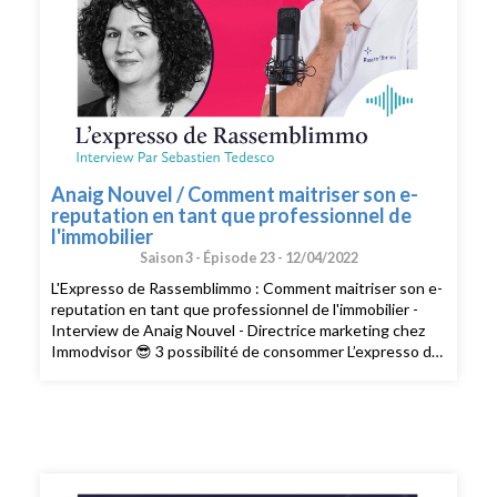
Anaig Nouvel / Comment maitriser son e-
reputation en tant que professionnel de
l'immobilier
Saison 3 -
Épisode 23 -
12/04/2022
L'Expresso de Rassemblimmo : Comment maitriser son e-
reputation en tant que professionnel de l'immobilier -
Interview de Anaig Nouvel - Directrice marketing chez
Immodvisor 😎 3 possibilité de consommer L’expresso de
Rassemblimmo 👉 En live le mardi à 9h dans le groupe
privé Rassemblimmo sur Facebook (
https://www.facebook.com/groups/rassemblimmo/ ) 👉
En rediffusion sur la chaîne YouTube(
https://www.youtube.com/channel/UCThjBb57I1mnhblTkVRIf
) 👉 En version podcast audio sur votre plateforme