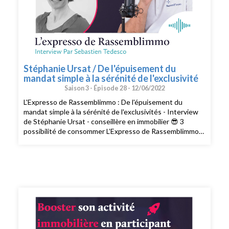
Stéphanie Ursat / De l'épuisement du
mandat simple à la sérénité de l'exclusivité
Saison 3 -
Épisode 28 -
12/06/2022
L'Expresso de Rassemblimmo : De l'épuisement du
mandat simple à la sérénité de l'exclusivités - Interview
de Stéphanie Ursat - conseillère en immobilier 😎 3
possibilité de consommer L’Expresso de Rassemblimmo
👉 En live le mardi à 9h dans le groupe privé
Rassemblimmo sur Facebook (
https://www.facebook.com/groups/rassemblimmo/ ) 👉
En rediffusion sur la chaîne YouTube(
https://www.youtube.com/channel/UCThjBb57I1mnhblTkVRIf
) 👉 En version podcast audio sur votre plateforme
d'écoute favorite ! Que demander de plus !? Ah si !!
Peut-être mettre une note et un avis sur votre
plateforme de podcast pour le faire découvrir par
d'autres conseillers. Merci pour votre soutien. 🙏🏻 Si