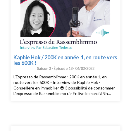
Kaphie Hok / 200K en année 1, en route vers
les 600K !
Saison 3 -
Épisode 18 -
06/03/2022
L'Expresso de Rassemblimmo : 200K en année 1, en
route vers les 600K - Interview de Kaphie Hok -
Conseillère en immobilier 😎 3 possibilité de consommer
L’expresso de Rassemblimmo 👉 En live le mardi à 9h
dans le groupe privé Rassemblimmo sur Facebook (
https://www.facebook.com/groups/rassemblimmo/ ) 👉
En rediffusion sur la chaîne YouTube(
https://www.youtube.com/channel/UCThjBb57I1mnhblTkVRIf
) 👉 En version podcast audio sur votre plateforme
d'écoute favorite ! Que demander de plus !? Ah si !!