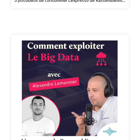
3 possibilité de consommer L’expresso de Rassemblimmo
👉 En live le mardi à 9h dans le groupe privé
Rassemblimmo sur Facebook (
https://www.facebook.com/groups/rassemblimmo/ ) 👉
En rediffusion sur la chaîne YouTube(
https://www.youtube.com/channel/UCThjBb57I1mnhblTkVRIf
) 👉 En version podcast audio sur votre plateforme
d'écoute favorite ! Que demander de plus !? Ah si !!
Peut-être mettre une note et un avis sur votre
plateforme de podcast pour le faire découvrir par
d'autres conseillers. Merci pour votre soutien. 🙏🏻 Si
vous voulez passer à l'action et bénéficier des meilleurs
conseils pour exploiter pleinement votre potentiel, vous
pouvez bénéficier d'un bilan offert avec un expert de
l’équipe. Cliquez ici pour réserver votre bilan(
https://meetings.hubspot.com/silvy/entretien-via-
podcast )