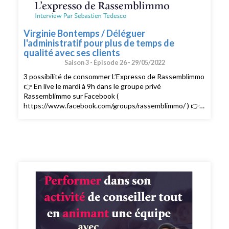
Virginie Bontemps / Déléguer
l'administratif pour plus de temps de
qualité avec ses clients
Saison 3 -
Épisode 26 -
29/05/2022
3 possibilité de consommer L’Expresso de Rassemblimmo
👉 En live le mardi à 9h dans le groupe privé
Rassemblimmo sur Facebook (
https://www.facebook.com/groups/rassemblimmo/ ) 👉
En rediffusion sur la chaîne YouTube(
https://www.youtube.com/channel/UCThjBb57I1mnhblTkVRIf
) 👉 En version podcast audio sur votre plateforme
d'écoute favorite ! Que demander de plus !? Ah si !!
Peut-être mettre une note et un avis sur votre
plateforme de podcast pour le faire découvrir par
d'autres conseillers. Merci pour votre soutien. 🙏🏻 Si
vous voulez passer à l'action et bénéficier des meilleurs
conseils pour exploiter pleinement votre potentiel, vous
pouvez bénéficier d'un bilan offert avec un expert de
l’équipe. Cliquez ici pour réserver votre bilan(
https://meetings.hubspot.com/silvy/entretien-via-