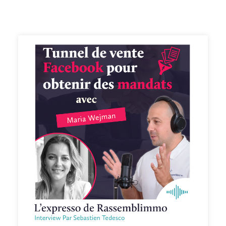
https://www.facebook.com/groups/rassemblimmo/ ) 👉
En rediffusion sur la chaîne YouTube(
https://www.youtube.com/channel/UCThjBb57I1mnhblTkVRIf
) 👉 En version podcast audio sur votre plateforme
d'écoute favorite ! Que demander de plus !? Ah si !!
Peut-être mettre une note et un avis sur votre
plateforme de podcast pour le faire découvrir par
d'autres conseillers. Merci pour votre soutien. 🙏🏻 Si
vous voulez passer à l'action et bénéficier des meilleurs
conseils pour exploiter pleinement votre potentiel, vous
pouvez bénéficier d'un bilan offert avec un expert de
l’équipe. Cliquez ici pour réserver votre bilan(
https://meetings.hubspot.com/silvy/entretien-via-
podcast )