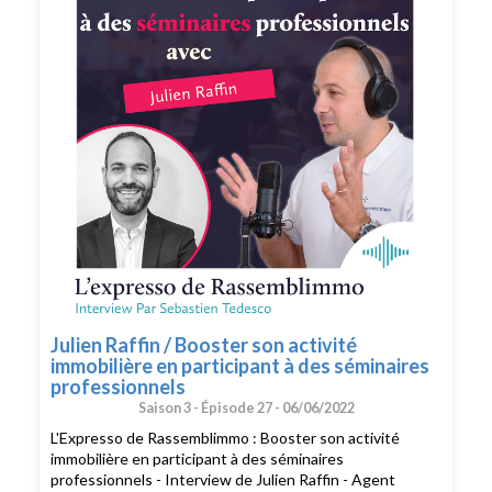
vous voulez passer à l'action et bénéficier des meilleurs
conseils pour exploiter pleinement votre potentiel, vous
pouvez bénéficier d'un bilan offert avec un expert de
l’équipe. Cliquez ici pour réserver votre bilan(
https://meetings.hubspot.com/silvy/entretien-via-
podcast )
Julien Raffin / Booster son activité
immobilière en participant à des séminaires
professionnels
Saison 3 -
Épisode 27 -
06/06/2022
L'Expresso de Rassemblimmo : Booster son activité
immobilière en participant à des séminaires
professionnels - Interview de Julien Raffin - Agent