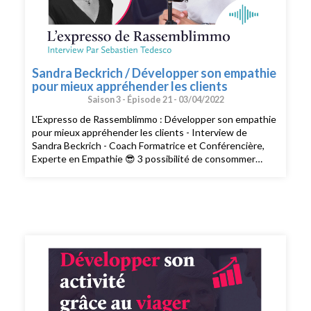
Sandra Beckrich / Développer son empathie
pour mieux appréhender les clients
Saison 3 -
Épisode 21 -
03/04/2022
L'Expresso de Rassemblimmo : Développer son empathie
pour mieux appréhender les clients - Interview de
Sandra Beckrich - Coach Formatrice et Conférencière,
Experte en Empathie 😎 3 possibilité de consommer
L’expresso de Rassemblimmo 👉 En live le mardi à 9h
dans le groupe privé Rassemblimmo sur Facebook (
https://www.facebook.com/groups/rassemblimmo/ ) 👉
En rediffusion sur la chaîne YouTube(
https://www.youtube.com/channel/UCThjBb57I1mnhblTkVRIf
) 👉 En version podcast audio sur votre plateforme
d'écoute favorite ! Que demander de plus !? Ah si !!
Peut-être mettre une note et un avis sur votre
plateforme de podcast pour le faire découvrir par
d'autres conseillers. Merci pour votre soutien. 🙏🏻 Si
vous voulez passer à l'action et bénéficier des meilleurs