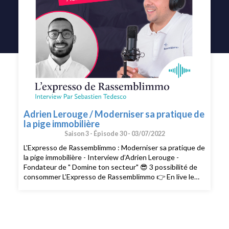
Adrien Lerouge / Moderniser sa pratique de
la pige immobilière
Saison 3 -
Épisode 30 -
03/07/2022
L'Expresso de Rassemblimmo : Moderniser sa pratique de
la pige immobilière - Interview d’Adrien Lerouge -
Fondateur de " Domine ton secteur" 😎 3 possibilité de
consommer L’Expresso de Rassemblimmo 👉 En live le
mardi à 9h dans le groupe privé Rassemblimmo sur
Facebook (
https://www.facebook.com/groups/rassemblimmo/ ) 👉
En rediffusion sur la chaîne YouTube(
https://www.youtube.com/channel/UCThjBb57I1mnhblTkVRIf