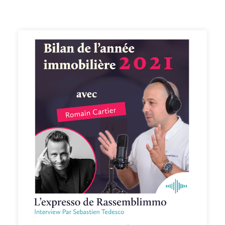
https://www.facebook.com/groups/rassemblimmo/ ) 👉
En rediffusion sur la chaîne YouTube(
https://www.youtube.com/channel/UCThjBb57I1mnhblTkVRIf
) 👉 En version podcast audio sur votre plateforme
d'écoute favorite ! Que demander de plus !? Ah si !!
Peut-être mettre une note et un avis sur votre
plateforme de podcast pour le faire découvrir par
d'autres conseillers. Merci pour votre soutien. 🙏🏻 Si
vous voulez passer à l'action et bénéficier des meilleurs
conseils pour exploiter pleinement votre potentiel, vous
pouvez bénéficier d'un bilan offert avec un expert de
l’équipe. Cliquez ici pour réserver votre bilan(
https://meetings.hubspot.com/silvy/entretien-via-
podcast )