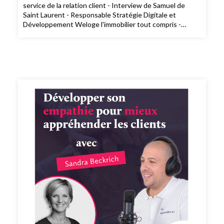
service de la relation client - Interview de Samuel de
Saint Laurent - Responsable Stratégie Digitale et
Développement Weloge l'immobilier tout compris -
Ambassadeur French Proptech 😎 3 possibilité de
consommer L’expresso de Rassemblimmo 👉 En live le
mardi à 9h dans le groupe privé Rassemblimmo sur
Facebook (
https://www.facebook.com/groups/rassemblimmo/ ) 👉
En rediffusion sur la chaîne YouTube(
https://www.youtube.com/channel/UCThjBb57I1mnhblTkVRIf
) 👉 En version podcast audio sur votre plateforme
d'écoute favorite ! Que demander de plus !? Ah si !!
Peut-être mettre une note et un avis sur votre
plateforme de podcast pour le faire découvrir par
d'autres conseillers. Merci pour votre soutien. 🙏🏻 Si
vous voulez passer à l'action et bénéficier des meilleurs
conseils pour exploiter pleinement votre potentiel, vous
pouvez bénéficier d'un bilan offert avec un expert de
l’équipe. Cliquez ici pour réserver votre bilan(
https://meetings.hubspot.com/silvy/entretien-via-
podcast )