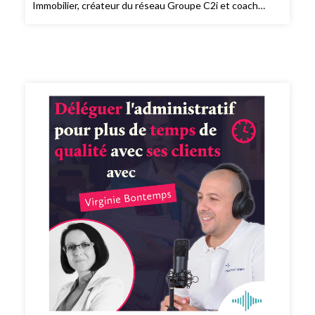
Immobilier, créateur du réseau Groupe C2i et coach
formateur passionné 😎 3 possibilité de consommer
L’Expresso de Rassemblimmo 👉 En live le mardi à 9h
dans le groupe privé Rassemblimmo sur Facebook (
https://www.facebook.com/groups/rassemblimmo/ ) 👉
En rediffusion sur la chaîne YouTube(
https://www.youtube.com/channel/UCThjBb57I1mnhblTkVRIf
) 👉 En version podcast audio sur votre plateforme
d'écoute favorite ! Que demander de plus !? Ah si !!
Peut-être mettre une note et un avis sur votre
plateforme de podcast pour le faire découvrir par
d'autres conseillers. Merci pour votre soutien. 🙏🏻 Si
vous voulez passer à l'action et bénéficier des meilleurs
conseils pour exploiter pleinement votre potentiel, vous
pouvez bénéficier d'un bilan offert avec un expert de
l’équipe. Cliquez ici pour réserver votre bilan(
https://meetings.hubspot.com/silvy/entretien-via-
podcast )