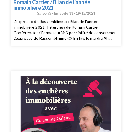
Romain Cartier / Bilan de l’année
immobilière 2021
Saison 3 -
Épisode 11 -
19/12/2021
L'Expresso de Rassemblimmo : Bilan de l’année
immobilière 2021- Interview de Romain Cartier-
Conférencier / Formateur😎 3 possibilité de consommer
L’expresso de Rassemblimmo 👉 En live le mardi à 9h
dans le groupe privé Rassemblimmo sur Facebook (
https://www.facebook.com/groups/rassemblimmo/ ) 👉
En rediffusion sur la chaîne YouTube(
https://www.youtube.com/channel/UCThjBb57I1mnhblTkVRIf
) 👉 En version podcast audio sur votre plateforme
d'écoute favorite ! Que demander de plus !? Ah si !!
Peut-être mettre une note et un avis sur votre
plateforme de podcast pour le faire découvrir par
d'autres conseillers. Merci pour votre soutien. 🙏🏻 Si
vous voulez passer à l'action et bénéficier des meilleurs
conseils pour exploiter pleinement votre potentiel, vous
pouvez bénéficier d'un bilan offert avec un expert de
l’équipe. Cliquez ici pour réserver votre bilan(
https://meetings.hubspot.com/silvy/entretien-via-
podcast )