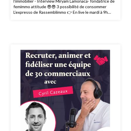
l'immobilier - Interview Miryam Lamonaca- fondatrice de
femimmo attitude 😎😎 3 possibilité de consommer
L’expresso de Rassemblimmo 👉 En live le mardi à 9h
dans le groupe privé Rassemblimmo sur Facebook (
https://www.facebook.com/groups/rassemblimmo/ ) 👉
En rediffusion sur la chaîne YouTube(
https://www.youtube.com/channel/UCThjBb57I1mnhblTkVRIf
) 👉 En version podcast audio sur votre plateforme
d'écoute favorite ! Que demander de plus !? Ah si !!
Peut-être mettre une note et un avis sur votre
plateforme de podcast pour le faire découvrir par
d'autres conseillers. Merci pour votre soutien. 🙏🏻 Si
vous voulez passer à l'action et bénéficier des meilleurs
conseils pour exploiter pleinement votre potentiel, vous
pouvez bénéficier d'un bilan offert avec un expert de
l’équipe. Cliquez ici pour réserver votre bilan(
https://meetings.hubspot.com/silvy/entretien-via-
podcast )