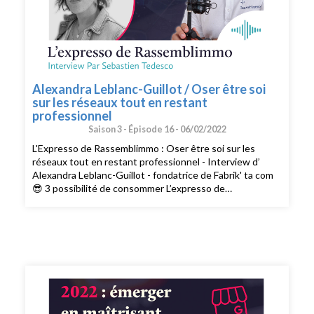
Alexandra Leblanc-Guillot / Oser être soi
sur les réseaux tout en restant
professionnel
Saison 3 -
Épisode 16 -
06/02/2022
L'Expresso de Rassemblimmo : Oser être soi sur les
réseaux tout en restant professionnel - Interview d’
Alexandra Leblanc-Guillot - fondatrice de Fabrik' ta com
😎 3 possibilité de consommer L’expresso de
Rassemblimmo 👉 En live le mardi à 9h dans le groupe
privé Rassemblimmo sur Facebook (
https://www.facebook.com/groups/rassemblimmo/ ) 👉
En rediffusion sur la chaîne YouTube(
https://www.youtube.com/channel/UCThjBb57I1mnhblTkVRIf
) 👉 En version podcast audio sur votre plateforme
d'écoute favorite ! Que demander de plus !? Ah si !!
Peut-être mettre une note et un avis sur votre
plateforme de podcast pour le faire découvrir par