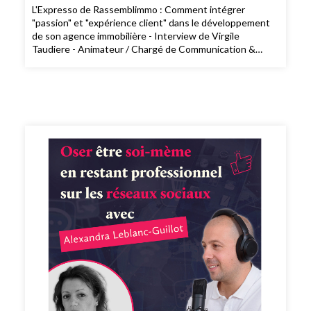
L'Expresso de Rassemblimmo : Comment intégrer
"passion" et "expérience client" dans le développement
de son agence immobilière - Interview de Virgile
Taudiere - Animateur / Chargé de Communication &
Marketing chez Laforêt Nord Deux-Sèvres et Laforêt
Barbâtre 😎 3 possibilités de consommer L’expresso de
Rassemblimmo 👉 En live le mardi à 9h dans le groupe
privé Rassemblimmo sur Facebook (
https://www.facebook.com/groups/rassemblimmo/ ) 👉
En rediffusion sur la chaîne YouTube(
https://www.youtube.com/channel/UCThjBb57I1mnhblTkVRIf
) 👉 En version podcast audio sur votre plateforme
d'écoute favorite ! Que demander de plus !? Ah si !!
Peut-être mettre une note et un avis sur votre
plateforme de podcast pour le faire découvrir par
d'autres conseillers. Merci pour votre soutien. 🙏🏻 Si
vous voulez passer à l'action et bénéficier des meilleurs
conseils pour exploiter pleinement votre potentiel, vous
pouvez bénéficier d'un bilan offert avec un expert de
l’équipe. Cliquez ici pour réserver votre bilan(
https://meetings.hubspot.com/silvy/entretien-via-
podcast )