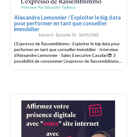
Alexandre Lemonnier / Exploiter le big data
pour performer en tant que conseiller
immobilier
Saison 3 -
Épisode 13 -
16/01/2022
L'Expresso de Rassemblimmo : Exploiter le big data pour
performer en tant que conseiller immobilier - Interview
d’Alexandre Lemonnier - Sales Executive Casafari😎 3
possibilité de consommer L’expresso de Rassemblimmo
👉 En live le mardi à 9h dans le groupe privé
Rassemblimmo sur Facebook (
https://www.facebook.com/groups/rassemblimmo/ ) 👉
En rediffusion sur la chaîne YouTube(
https://www.youtube.com/channel/UCThjBb57I1mnhblTkVRIf
) 👉 En version podcast audio sur votre plateforme
d'écoute favorite ! Que demander de plus !? Ah si !!
Peut-être mettre une note et un avis sur votre
plateforme de podcast pour le faire découvrir par
d'autres conseillers. Merci pour votre soutien. 🙏🏻 Si
vous voulez passer à l'action et bénéficier des meilleurs
conseils pour exploiter pleinement votre potentiel, vous
pouvez bénéficier d'un bilan offert avec un expert de