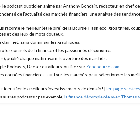
, le podcast quotidien animé par Anthony Bondain, rédacteur en chef d
densé de l’actualité des marchés financiers, une analyse des tendances
aconte le meilleur (et le pire) de la Bourse. Flash éco, gros titres, cou
es et des jeux de mots douteux.
e clair, net, sans dormir sur les graphiques.
 professionnels de la finance et les passionnés d’économie.
s), publié chaque matin avant l’ouverture des marchés.
le Podcasts, Deezer ou ailleurs, ou lisez sur
Zonebourse.com
.
s données financières, sur tous les marchés, pour sélectionner les meill
ur identifier les meilleurs investissements de demain ! [
lien page service
 autres podcasts : pas exemple,
la finance décomplexée avec Thomas Ve