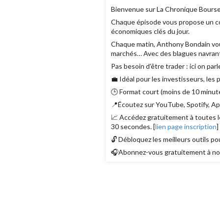
Bienvenue sur La Chronique Bourse
Chaque épisode vous propose un con
économiques clés du jour.
Chaque matin, Anthony Bondain vous r
marchés… Avec des blagues navrant
Pas besoin d’être trader : ici on parl
💼 Idéal pour les investisseurs, les
🕒 Format court (moins de 10 minute
📍Écoutez sur YouTube, Spotify, App
📈 Accédez gratuitement à toutes le
30 secondes. [
lien page inscription
]
🔓 Débloquez les meilleurs outils po
🎧Abonnez-vous gratuitement à nos