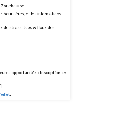
e Zonebourse.
 boursières, et les informations
ps de stress, tops & flops des
eures opportunités : Inscription en
s
]
illet
.