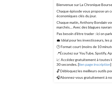
Bienvenue sur La Chronique Bourse
Chaque épisode vous propose un con
économiques clés du jour.
Chaque matin, Anthony Bondain vous r
marchés… Avec des blagues navrant
Pas besoin d’être trader : ici on parl
💼 Idéal pour les investisseurs, les
🕒 Format court (moins de 10 minute
📍Écoutez sur YouTube, Spotify, App
📈 Accédez gratuitement à toutes le
30 secondes. [
lien page inscription
]
🔓 Débloquez les meilleurs outils po
🎧Abonnez-vous gratuitement à nos