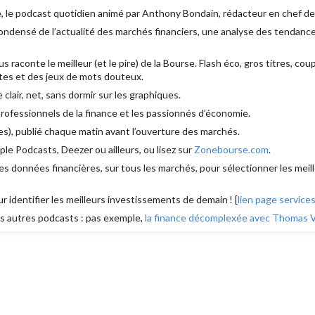
, le podcast quotidien animé par Anthony Bondain, rédacteur en chef d
densé de l’actualité des marchés financiers, une analyse des tendances
aconte le meilleur (et le pire) de la Bourse. Flash éco, gros titres, cou
es et des jeux de mots douteux.
e clair, net, sans dormir sur les graphiques.
 professionnels de la finance et les passionnés d’économie.
s), publié chaque matin avant l’ouverture des marchés.
le Podcasts, Deezer ou ailleurs, ou lisez sur
Zonebourse.com
.
s données financières, sur tous les marchés, pour sélectionner les meill
ur identifier les meilleurs investissements de demain ! [
lien page service
 autres podcasts : pas exemple,
la finance décomplexée avec Thomas Ve