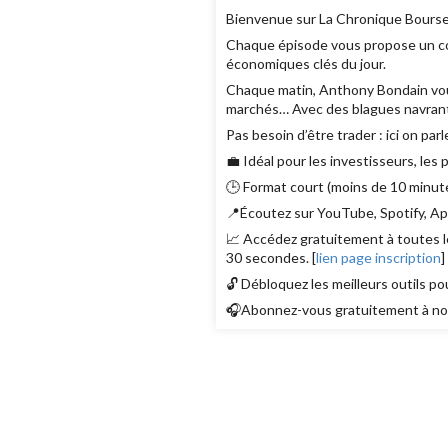
Bienvenue sur La Chronique Bourse
Chaque épisode vous propose un con
économiques clés du jour.
Chaque matin, Anthony Bondain vous r
marchés… Avec des blagues navrant
Pas besoin d’être trader : ici on parl
💼 Idéal pour les investisseurs, les
🕒 Format court (moins de 10 minute
📍Écoutez sur YouTube, Spotify, App
📈 Accédez gratuitement à toutes le
30 secondes. [
lien page inscription
]
🔓 Débloquez les meilleurs outils po
🎧Abonnez-vous gratuitement à nos