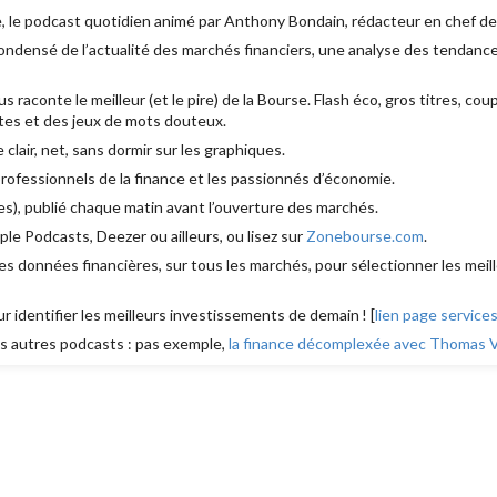
, le podcast quotidien animé par Anthony Bondain, rédacteur en chef d
densé de l’actualité des marchés financiers, une analyse des tendances
aconte le meilleur (et le pire) de la Bourse. Flash éco, gros titres, cou
es et des jeux de mots douteux.
e clair, net, sans dormir sur les graphiques.
 professionnels de la finance et les passionnés d’économie.
s), publié chaque matin avant l’ouverture des marchés.
le Podcasts, Deezer ou ailleurs, ou lisez sur
Zonebourse.com
.
s données financières, sur tous les marchés, pour sélectionner les meill
ur identifier les meilleurs investissements de demain ! [
lien page service
 autres podcasts : pas exemple,
la finance décomplexée avec Thomas Ve