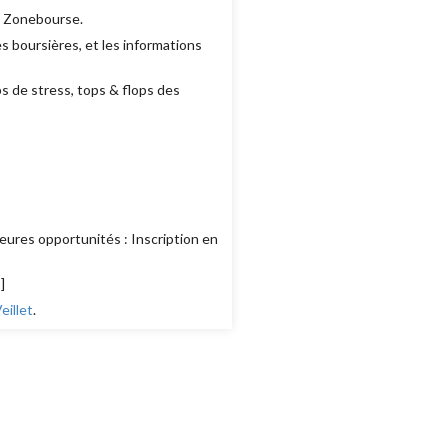
e Zonebourse.
 boursières, et les informations
ps de stress, tops & flops des
eures opportunités : Inscription en
s
]
illet
.