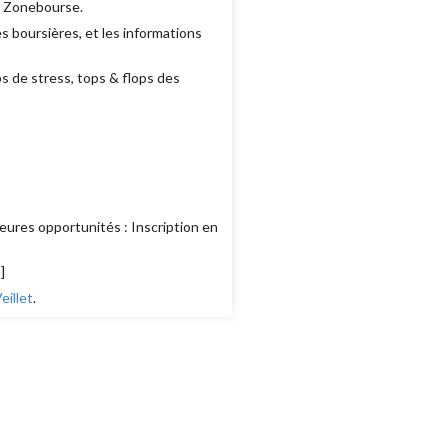
e Zonebourse.
 boursières, et les informations
ps de stress, tops & flops des
eures opportunités : Inscription en
s
]
illet
.