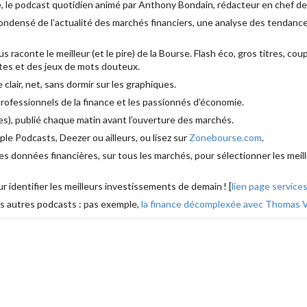
, le podcast quotidien animé par Anthony Bondain, rédacteur en chef d
densé de l’actualité des marchés financiers, une analyse des tendances
aconte le meilleur (et le pire) de la Bourse. Flash éco, gros titres, cou
es et des jeux de mots douteux.
e clair, net, sans dormir sur les graphiques.
 professionnels de la finance et les passionnés d’économie.
s), publié chaque matin avant l’ouverture des marchés.
le Podcasts, Deezer ou ailleurs, ou lisez sur
Zonebourse.com
.
s données financières, sur tous les marchés, pour sélectionner les meill
ur identifier les meilleurs investissements de demain ! [
lien page service
 autres podcasts : pas exemple,
la finance décomplexée avec Thomas Ve