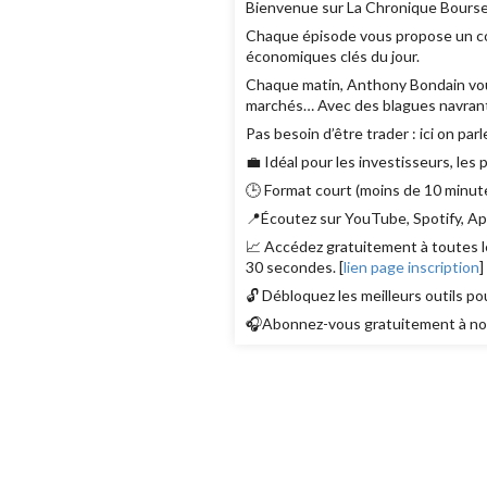
Bienvenue sur La Chronique Bourse
Chaque épisode vous propose un con
économiques clés du jour.
Chaque matin, Anthony Bondain vous r
marchés… Avec des blagues navrant
Pas besoin d’être trader : ici on parl
💼 Idéal pour les investisseurs, les
🕒 Format court (moins de 10 minute
📍Écoutez sur YouTube, Spotify, App
📈 Accédez gratuitement à toutes le
30 secondes. [
lien page inscription
]
🔓 Débloquez les meilleurs outils po
🎧Abonnez-vous gratuitement à nos