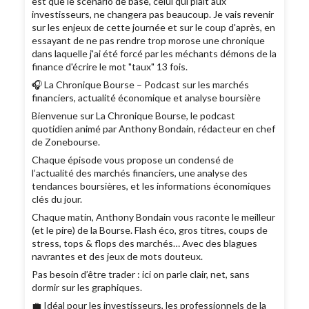
est que le scénario de base, celui qui plaît aux
investisseurs, ne changera pas beaucoup. Je vais revenir
sur les enjeux de cette journée et sur le coup d'après, en
essayant de ne pas rendre trop morose une chronique
dans laquelle j'ai été forcé par les méchants démons de la
finance d'écrire le mot "taux" 13 fois.
🎧 La Chronique Bourse – Podcast sur les marchés
financiers, actualité économique et analyse boursière
Bienvenue sur La Chronique Bourse, le podcast
quotidien animé par Anthony Bondain, rédacteur en chef
de Zonebourse.
Chaque épisode vous propose un condensé de
l’actualité des marchés financiers, une analyse des
tendances boursières, et les informations économiques
clés du jour.
Chaque matin, Anthony Bondain vous raconte le meilleur
(et le pire) de la Bourse. Flash éco, gros titres, coups de
stress, tops & flops des marchés… Avec des blagues
navrantes et des jeux de mots douteux.
Pas besoin d’être trader : ici on parle clair, net, sans
dormir sur les graphiques.
💼 Idéal pour les investisseurs, les professionnels de la