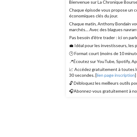
Bienvenue sur La Chronique Bourse
Chaque épisode vous propose un con
économiques clés du jour.
Chaque matin, Anthony Bondain vous r
marchés… Avec des blagues navrant
Pas besoin d’être trader : ici on parl
💼 Idéal pour les investisseurs, les
🕒 Format court (moins de 10 minute
📍Écoutez sur YouTube, Spotify, App
📈 Accédez gratuitement à toutes le
30 secondes. [
lien page inscription
]
🔓 Débloquez les meilleurs outils po
🎧Abonnez-vous gratuitement à nos