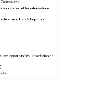
e Zonebourse.
 boursières, et les informations
ps de stress, tops & flops des
eures opportunités : Inscription en
s
]
illet
.