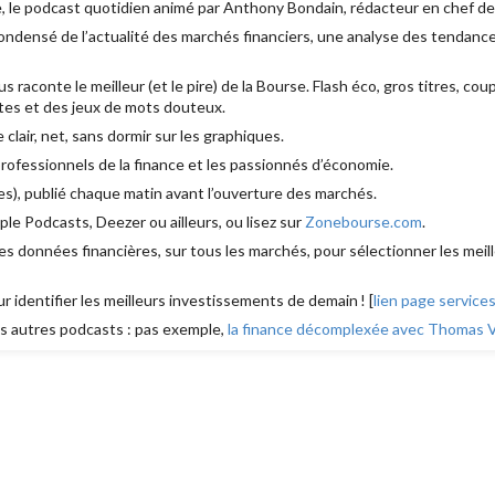
, le podcast quotidien animé par Anthony Bondain, rédacteur en chef d
densé de l’actualité des marchés financiers, une analyse des tendances
aconte le meilleur (et le pire) de la Bourse. Flash éco, gros titres, cou
es et des jeux de mots douteux.
e clair, net, sans dormir sur les graphiques.
 professionnels de la finance et les passionnés d’économie.
s), publié chaque matin avant l’ouverture des marchés.
le Podcasts, Deezer ou ailleurs, ou lisez sur
Zonebourse.com
.
s données financières, sur tous les marchés, pour sélectionner les meill
ur identifier les meilleurs investissements de demain ! [
lien page service
 autres podcasts : pas exemple,
la finance décomplexée avec Thomas Ve