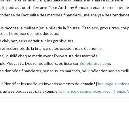
, le podcast quotidien animé par Anthony Bondain, rédacteur en chef d
densé de l’actualité des marchés financiers, une analyse des tendances
aconte le meilleur (et le pire) de la Bourse. Flash éco, gros titres, cou
es et des jeux de mots douteux.
e clair, net, sans dormir sur les graphiques.
 professionnels de la finance et les passionnés d’économie.
s), publié chaque matin avant l’ouverture des marchés.
le Podcasts, Deezer ou ailleurs, ou lisez sur
Zonebourse.com
.
s données financières, sur tous les marchés, pour sélectionner les meill
ur identifier les meilleurs investissements de demain ! [
lien page service
 autres podcasts : pas exemple,
la finance décomplexée avec Thomas Ve