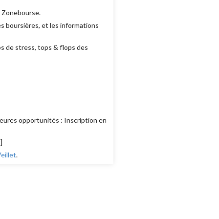
e Zonebourse.
 boursières, et les informations
ps de stress, tops & flops des
eures opportunités : Inscription en
s
]
illet
.