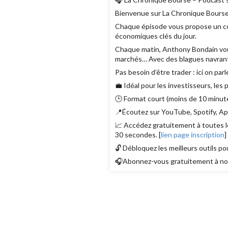
Bienvenue sur La Chronique Bourse
Chaque épisode vous propose un con
économiques clés du jour.
Chaque matin, Anthony Bondain vous r
marchés… Avec des blagues navrant
Pas besoin d’être trader : ici on parl
💼 Idéal pour les investisseurs, les
🕒 Format court (moins de 10 minute
📍Écoutez sur YouTube, Spotify, App
📈 Accédez gratuitement à toutes le
30 secondes. [
lien page inscription
]
🔓 Débloquez les meilleurs outils po
🎧Abonnez-vous gratuitement à nos