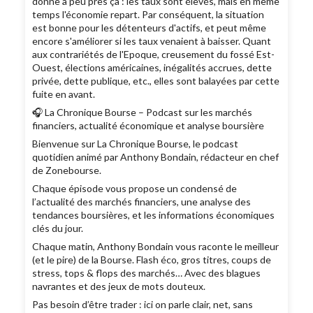
donne à peu près ça : les taux sont élevés, mais en même
temps l'économie repart. Par conséquent, la situation
est bonne pour les détenteurs d'actifs, et peut même
encore s'améliorer si les taux venaient à baisser. Quant
aux contrariétés de l'Epoque, creusement du fossé Est-
Ouest, élections américaines, inégalités accrues, dette
privée, dette publique, etc., elles sont balayées par cette
fuite en avant.
🎧 La Chronique Bourse – Podcast sur les marchés
financiers, actualité économique et analyse boursière
Bienvenue sur La Chronique Bourse, le podcast
quotidien animé par Anthony Bondain, rédacteur en chef
de Zonebourse.
Chaque épisode vous propose un condensé de
l’actualité des marchés financiers, une analyse des
tendances boursières, et les informations économiques
clés du jour.
Chaque matin, Anthony Bondain vous raconte le meilleur
(et le pire) de la Bourse. Flash éco, gros titres, coups de
stress, tops & flops des marchés… Avec des blagues
navrantes et des jeux de mots douteux.
Pas besoin d’être trader : ici on parle clair, net, sans