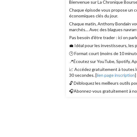
Bienvenue sur La Chronique Bourse
Chaque épisode vous propose un con
économiques clés du jour.
Chaque matin, Anthony Bondain vous r
marchés… Avec des blagues navrant
Pas besoin d’être trader : ici on parl
💼 Idéal pour les investisseurs, les
🕒 Format court (moins de 10 minute
📍Écoutez sur YouTube, Spotify, App
📈 Accédez gratuitement à toutes le
30 secondes. [
lien page inscription
]
🔓 Débloquez les meilleurs outils po
🎧Abonnez-vous gratuitement à nos