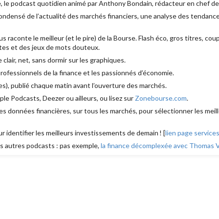
, le podcast quotidien animé par Anthony Bondain, rédacteur en chef d
densé de l’actualité des marchés financiers, une analyse des tendances
aconte le meilleur (et le pire) de la Bourse. Flash éco, gros titres, cou
es et des jeux de mots douteux.
e clair, net, sans dormir sur les graphiques.
 professionnels de la finance et les passionnés d’économie.
s), publié chaque matin avant l’ouverture des marchés.
le Podcasts, Deezer ou ailleurs, ou lisez sur
Zonebourse.com
.
s données financières, sur tous les marchés, pour sélectionner les meill
ur identifier les meilleurs investissements de demain ! [
lien page service
 autres podcasts : pas exemple,
la finance décomplexée avec Thomas Ve