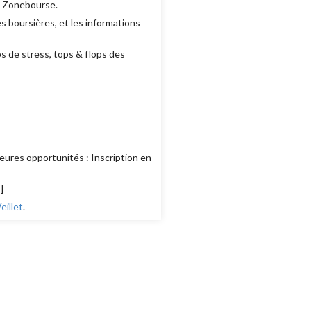
e Zonebourse.
 boursières, et les informations
ps de stress, tops & flops des
eures opportunités : Inscription en
s
]
illet
.