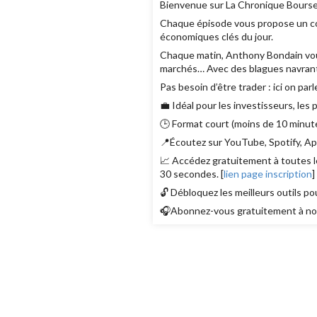
Bienvenue sur La Chronique Bourse
Chaque épisode vous propose un con
économiques clés du jour.
Chaque matin, Anthony Bondain vous r
marchés… Avec des blagues navrant
Pas besoin d’être trader : ici on parl
💼 Idéal pour les investisseurs, les
🕒 Format court (moins de 10 minute
📍Écoutez sur YouTube, Spotify, App
📈 Accédez gratuitement à toutes le
30 secondes. [
lien page inscription
]
🔓 Débloquez les meilleurs outils po
🎧Abonnez-vous gratuitement à nos