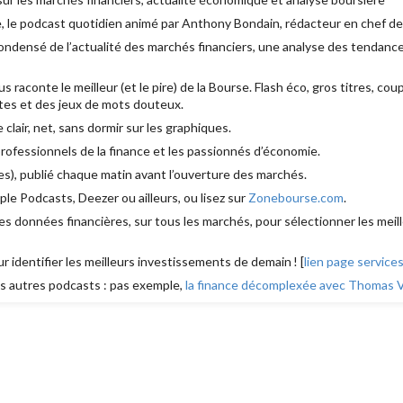
, le podcast quotidien animé par Anthony Bondain, rédacteur en chef d
densé de l’actualité des marchés financiers, une analyse des tendances
aconte le meilleur (et le pire) de la Bourse. Flash éco, gros titres, cou
es et des jeux de mots douteux.
e clair, net, sans dormir sur les graphiques.
 professionnels de la finance et les passionnés d’économie.
s), publié chaque matin avant l’ouverture des marchés.
le Podcasts, Deezer ou ailleurs, ou lisez sur
Zonebourse.com
.
s données financières, sur tous les marchés, pour sélectionner les meill
ur identifier les meilleurs investissements de demain ! [
lien page service
 autres podcasts : pas exemple,
la finance décomplexée avec Thomas Ve