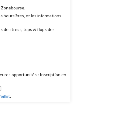
e Zonebourse.
 boursières, et les informations
ps de stress, tops & flops des
eures opportunités : Inscription en
s
]
illet
.