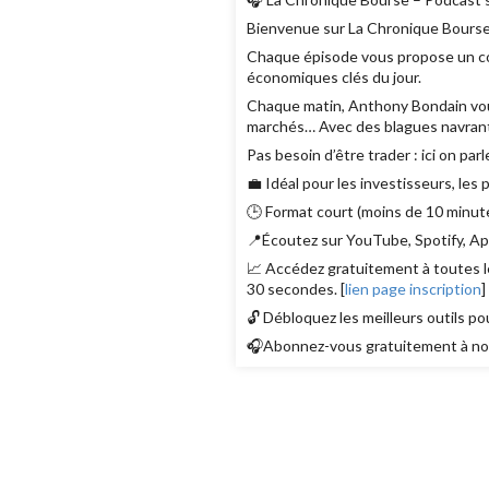
Bienvenue sur La Chronique Bourse
Chaque épisode vous propose un con
économiques clés du jour.
Chaque matin, Anthony Bondain vous r
marchés… Avec des blagues navrant
Pas besoin d’être trader : ici on parl
💼 Idéal pour les investisseurs, les
🕒 Format court (moins de 10 minute
📍Écoutez sur YouTube, Spotify, App
📈 Accédez gratuitement à toutes le
30 secondes. [
lien page inscription
]
🔓 Débloquez les meilleurs outils po
🎧Abonnez-vous gratuitement à nos