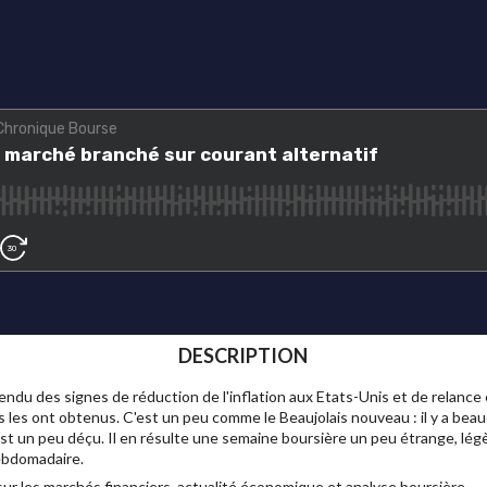
DESCRIPTION
endu des signes de réduction de l'inflation aux Etats-Unis et de relance
ls les ont obtenus. C'est un peu comme le Beaujolais nouveau : il y a b
 est un peu déçu. Il en résulte une semaine boursière un peu étrange, l
hebdomadaire.
ur les marchés financiers, actualité économique et analyse boursière