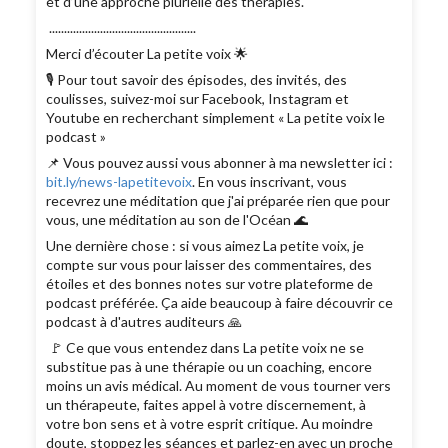
et d’une approche plurielle des thérapies.
.................................................
Merci d’écouter La petite voix 🌟
🎙 Pour tout savoir des épisodes, des invités, des
coulisses, suivez-moi sur Facebook, Instagram et
Youtube en recherchant simplement « La petite voix le
podcast »
📌 Vous pouvez aussi vous abonner à ma newsletter ici :
bit.ly/news-lapetitevoix
. En vous inscrivant, vous
recevrez une méditation que j'ai préparée rien que pour
vous, une méditation au son de l'Océan 🌊
Une dernière chose : si vous aimez La petite voix, je
compte sur vous pour laisser des commentaires, des
étoiles et des bonnes notes sur votre plateforme de
podcast préférée. Ça aide beaucoup à faire découvrir ce
podcast à d'autres auditeurs 🙏
🚩 Ce que vous entendez dans La petite voix ne se
substitue pas à une thérapie ou un coaching, encore
moins un avis médical. Au moment de vous tourner vers
un thérapeute, faites appel à votre discernement, à
votre bon sens et à votre esprit critique. Au moindre
doute, stoppez les séances et parlez-en avec un proche