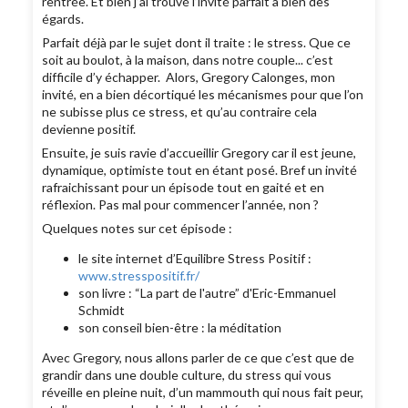
rentrée. Et bien j’ai trouvé l’invité parfait à bien des
égards.
Parfait déjà par le sujet dont il traite : le stress. Que ce
soit au boulot, à la maison, dans notre couple... c’est
difficile d’y échapper. Alors, Gregory Calonges, mon
invité, en a bien décortiqué les mécanismes pour que l’on
ne subisse plus ce stress, et qu’au contraire cela
devienne positif.
Ensuite, je suis ravie d’accueillir Gregory car il est jeune,
dynamique, optimiste tout en étant posé. Bref un invité
rafraichissant pour un épisode tout en gaité et en
réflexion. Pas mal pour commencer l’année, non ?
Quelques notes sur cet épisode :
le site internet d’Equilibre Stress Positif :
www.stresspositif.fr/
son livre : “La part de l'autre” d'Eric-Emmanuel
Schmidt
son conseil bien-être : la méditation
Avec Gregory, nous allons parler de ce que c’est que de
grandir dans une double culture, du stress qui vous
réveille en pleine nuit, d’un mammouth qui nous fait peur,