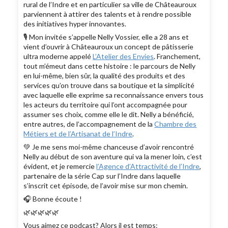
rural de l’Indre et en particulier sa ville de Châteauroux
parviennent à attirer des talents et à rendre possible
des initiatives hyper innovantes.
🎙 Mon invitée s’appelle Nelly Vossier, elle a 28 ans et
vient d’ouvrir à Châteauroux un concept de pâtisserie
ultra moderne appelé
L’Atelier des Envies
. Franchement,
tout m’émeut dans cette histoire : le parcours de Nelly
en lui-même, bien sûr, la qualité des produits et des
services qu’on trouve dans sa boutique et la simplicité
avec laquelle elle exprime sa reconnaissance envers tous
les acteurs du territoire qui l’ont accompagnée pour
assumer ses choix, comme elle le dit. Nelly a bénéficié,
entre autres, de l’accompagnement de la
Chambre des
Métiers et de l’Artisanat de l’Indre
.
💚 Je me sens moi-même chanceuse d’avoir rencontré
Nelly au début de son aventure qui va la mener loin, c’est
évident, et je remercie
l’Agence d’Attractivité de l’Indre
,
partenaire de la série Cap sur l’Indre dans laquelle
s’inscrit cet épisode, de l’avoir mise sur mon chemin.
🎧 Bonne écoute !
🌿🌿🌿🌿🌿
Vous aimez ce podcast? Alors il est temps: