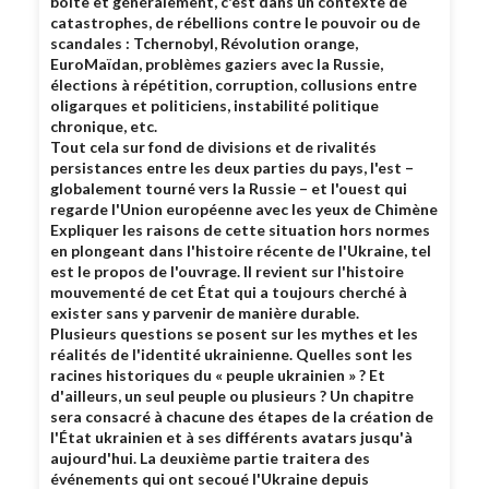
boîte et généralement, c'est dans un contexte de
catastrophes, de rébellions contre le pouvoir ou de
scandales : Tchernobyl, Révolution orange,
EuroMaïdan, problèmes gaziers avec la Russie,
élections à répétition, corruption, collusions entre
oligarques et politiciens, instabilité politique
chronique, etc.
Tout cela sur fond de divisions et de rivalités
persistances entre les deux parties du pays, l'est –
globalement tourné vers la Russie – et l'ouest qui
regarde l'Union européenne avec les yeux de Chimène
Expliquer les raisons de cette situation hors normes
en plongeant dans l'histoire récente de l'Ukraine, tel
est le propos de l'ouvrage. Il revient sur l'histoire
mouvementé de cet État qui a toujours cherché à
exister sans y parvenir de manière durable.
Plusieurs questions se posent sur les mythes et les
réalités de l'identité ukrainienne. Quelles sont les
racines historiques du « peuple ukrainien » ? Et
d'ailleurs, un seul peuple ou plusieurs ? Un chapitre
sera consacré à chacune des étapes de la création de
l'État ukrainien et à ses différents avatars jusqu'à
aujourd'hui. La deuxième partie traitera des
événements qui ont secoué l'Ukraine depuis