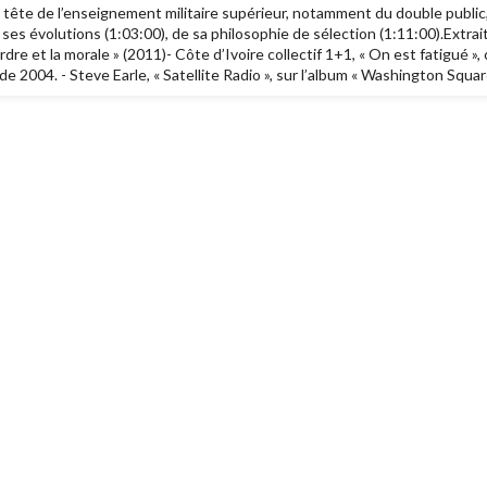
 tête de l’enseignement militaire supérieur, notamment du double public, civ
ses évolutions (1:03:00), de sa philosophie de sélection (1:11:00).Extrait
’ordre et la morale » (2011)- Côte d’Ivoire collectif 1+1, « On est fatigué 
de 2004. - Steve Earle, « Satellite Radio », sur l’album « Washington Squa