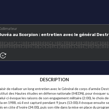
DESCRIPTION
laisir de réaliser un long entretien avec le Général de corps d’armée De
Institut des Hautes études en défense nationale (IHEDN), pour évoquer sa
elui-ci évoque les raisons de son engagement militaire (2:00), le choix de
éa en 1988, où il est capturé pendant 9 jours (13:00).Il évoque ensuite
s en côte d’Ivoire (34:00), puis son rôle dans la mise en place du progra