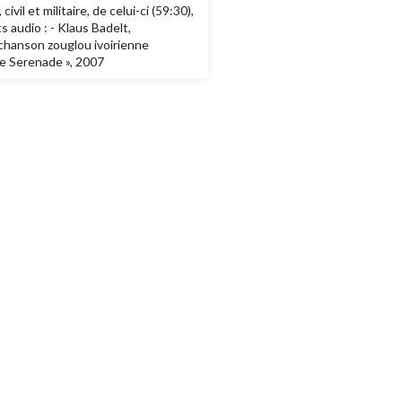
il et militaire, de celui-ci (59:30),
s audio : - Klaus Badelt,
», chanson zouglou ivoirienne
re Serenade », 2007