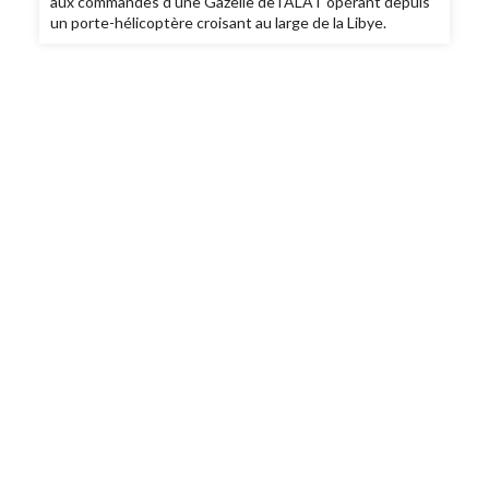
aux commandes d'une Gazelle de l'ALAT opérant depuis
un porte-hélicoptère croisant au large de la Libye.