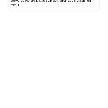
Serval au Nord-Mali, au sein de l'Adrar des Ifoghas, en
2013.