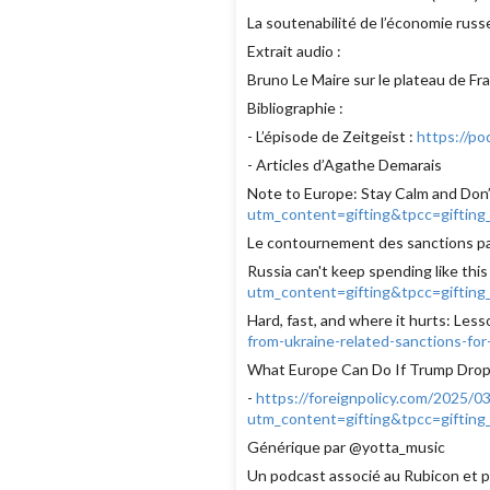
La soutenabilité de l’économie russ
Extrait audio :
Bruno Le Maire sur le plateau de Fr
Bibliographie :
- L’épisode de Zeitgeist :
https://p
- Articles d’Agathe Demarais
Note to Europe: Stay Calm and Don’t
utm_content=gifting&tpcc=gift
Le contournement des sanctions par 
Russia can't keep spending like this 
utm_content=gifting&tpcc=gifti
Hard, fast, and where it hurts: Less
from-ukraine-related-sanctions-for
What Europe Can Do If Trump Drop
-
https://foreignpolicy.com/2025/0
utm_content=gifting&tpcc=gift
Générique par @yotta_music
Un podcast associé au Rubicon et pr