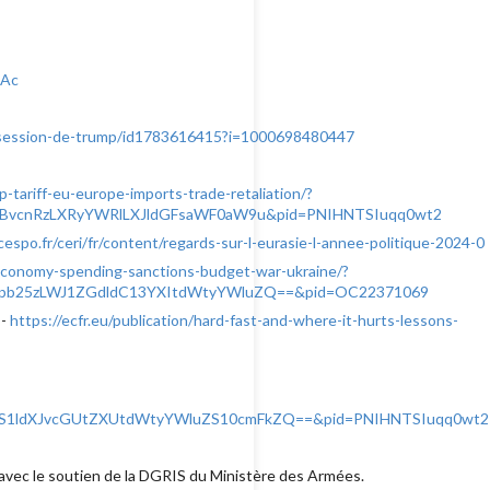
-Ac
obsession-de-trump/id1783616415?i=1000698480447
-tariff-eu-europe-imports-trade-retaliation/?
pbXBvcnRzLXRyYWRlLXJldGFsaWF0aW9u&pid=PNIHNTSIuqq0wt2
espo.fr/ceri/fr/content/regards-sur-l-eurasie-l-annee-politique-2024-0
-economy-spending-sanctions-budget-war-ukraine/?
2FuY3Rpb25zLWJ1ZGdldC13YXItdWtyYWluZQ==&pid=OC22371069
 -
https://ecfr.eu/publication/hard-fast-and-where-it-hurts-lessons-
c3NpYS1ldXJvcGUtZXUtdWtyYWluZS10cmFkZQ==&pid=PNIHNTSIuqq0wt2
 avec le soutien de la DGRIS du Ministère des Armées.