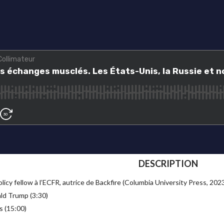
DESCRIPTION
licy fellow à l’ECFR, autrice de Backfire (Columbia University Press, 202
ld Trump (3:30)
s (15:00)