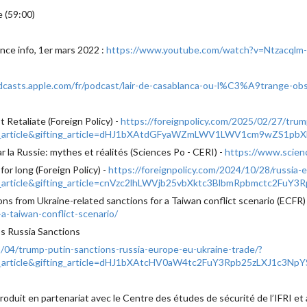
e (59:00)
ance info, 1er mars 2022 :
https://www.youtube.com/watch?v=Ntzacqlm
odcasts.apple.com/fr/podcast/lair-de-casablanca-ou-l%C3%A9trange-
 Retaliate (Foreign Policy) -
https://foreignpolicy.com/2025/02/27/trump
ing_article&gifting_article=dHJ1bXAtdGFyaWZmLWV1LWV1cm9wZS1
la Russie: mythes et réalités (Sciences Po - CERI) -
https://www.scienc
for long (Foreign Policy) -
https://foreignpolicy.com/2024/10/28/russia
ng_article&gifting_article=cnVzc2lhLWVjb25vbXktc3BlbmRpbmctc
ons from Ukraine-related sanctions for a Taiwan conflict scenario (ECFR)
-a-taiwan-conflict-scenario/
s Russia Sanctions
3/04/trump-putin-sanctions-russia-europe-eu-ukraine-trade/?
ing_article&gifting_article=dHJ1bXAtcHV0aW4tc2FuY3Rpb25zLXJ1
oduit en partenariat avec le Centre des études de sécurité de l’IFRI et