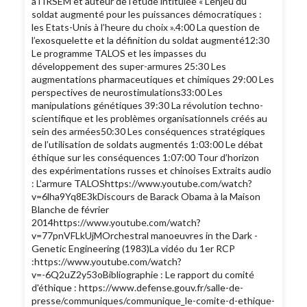
à l'IRSEM et auteur de l'étude intitulée « L’enjeu du
soldat augmenté pour les puissances démocratiques :
les Etats-Unis à l’heure du choix ».4:00 La question de
l’exosquelette et la définition du soldat augmenté12:30
Le programme TALOS et les impasses du
développement des super-armures 25:30 Les
augmentations pharmaceutiques et chimiques 29:00 Les
perspectives de neurostimulations33:00 Les
manipulations génétiques 39:30 La révolution techno-
scientifique et les problèmes organisationnels créés au
sein des armées50:30 Les conséquences stratégiques
de l’utilisation de soldats augmentés 1:03:00 Le débat
éthique sur les conséquences 1:07:00 Tour d’horizon
des expérimentations russes et chinoises Extraits audio
: L'armure TALOShttps://www.youtube.com/watch?
v=6lha9Yq8E3kDiscours de Barack Obama à la Maison
Blanche de février
2014https://www.youtube.com/watch?
v=77pnVFLkUjMOrchestral manoeuvres in the Dark -
Genetic Engineering (1983)La vidéo du 1er RCP
:https://www.youtube.com/watch?
v=-6Q2uZ2y53oBibliographie : Le rapport du comité
d'éthique : https://www.defense.gouv.fr/salle-de-
presse/communiques/communique_le-comite-d-ethique-