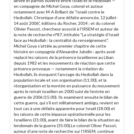
larvée et parfois ouverte entre Israël et le Hezbollah —
en compagnie de Michel Goya, colonel et auteur
notamment avec M-A Brillant de "Israël contre le
Hezbollah. Chronique d’une défaite annoncée, 12 juillet-
14 août 2006", éditions du Rocher, 2014 ; et du colonel
Olivier Passot, chercheur associé à l'IRSEM et auteur de
la note de recherche n°87, intitulée "La stratégie d'Israël
face au Hezbollah : la centralité du renseignement".
Michel Goya s'attèle au premier chapitre de cette
histoire en compagnie d'Alexandre Jubelin : après avoir
replacé les raisons de la présence israélienne au Liban
depuis 1982 et les mouvements de réaction que cette
présence provoque — notamment la création du
Hezbollah, ils évoquent l’ancrage du Hezbollah dans la
population locale et son organisation (11:00), et la
réorganisation et la montée en puissance du mouvement
après le retrait israélien en 2000 suivi de l’entrée en
guerre de 2006 (15:00). Ils examinent ensuite le bilan de
cette guerre, qui s’il est militairement ambigu, revient en
tout cas à une défaite apparente pour Israël (18:00) et
les raisons de cette impasse opérationnelle pour les
Israéliens (31:00), avant de faire le bilan de la situation au
lendemain de la guerre (35:00).Le colonel Oliver Passot,
auteur d’une note de recherche sur l’IRSEM, continue