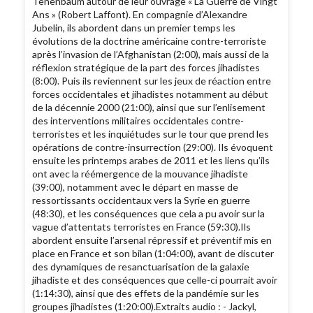
Tenenbaum autour de leur ouvrage « La Guerre de Vingt
Ans » (Robert Laffont). En compagnie d’Alexandre
Jubelin, ils abordent dans un premier temps les
évolutions de la doctrine américaine contre-terroriste
après l’invasion de l’Afghanistan (2:00), mais aussi de la
réflexion stratégique de la part des forces jihadistes
(8:00). Puis ils reviennent sur les jeux de réaction entre
forces occidentales et jihadistes notamment au début
de la décennie 2000 (21:00), ainsi que sur l’enlisement
des interventions militaires occidentales contre-
terroristes et les inquiétudes sur le tour que prend les
opérations de contre-insurrection (29:00). Ils évoquent
ensuite les printemps arabes de 2011 et les liens qu’ils
ont avec la réémergence de la mouvance jihadiste
(39:00), notamment avec le départ en masse de
ressortissants occidentaux vers la Syrie en guerre
(48:30), et les conséquences que cela a pu avoir sur la
vague d’attentats terroristes en France (59:30).Ils
abordent ensuite l’arsenal répressif et préventif mis en
place en France et son bilan (1:04:00), avant de discuter
des dynamiques de resanctuarisation de la galaxie
jihadiste et des conséquences que celle-ci pourrait avoir
(1:14:30), ainsi que des effets de la pandémie sur les
groupes jihadistes (1:20:00).Extraits audio : - Jackyl,