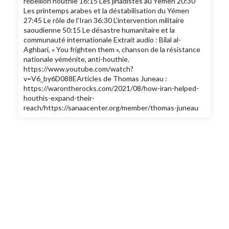
rébellion houthie 16:15 Les jihadistes au Yemen 20:30
Les printemps arabes et la déstabilisation du Yémen
27:45 Le rôle de l’Iran 36:30 L’intervention militaire
saoudienne 50:15 Le désastre humanitaire et la
communauté internationale Extrait audio : Bilal al-
Aghbari, « You frighten them », chanson de la résistance
nationale yéménite, anti-houthie.
https://www.youtube.com/watch?
v=V6_by6D088EArticles de Thomas Juneau :
https://warontherocks.com/2021/08/how-iran-helped-
houthis-expand-their-
reach/https://sanaacenter.org/member/thomas-juneau