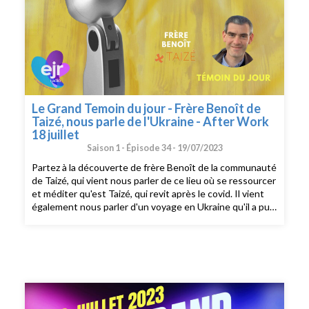
Le Grand Temoin du jour - Frère Benoît de
Taizé, nous parle de l'Ukraine - After Work
18 juillet
Saison 1 -
Épisode 34 -
19/07/2023
Partez à la découverte de frère Benoît de la communauté
de Taizé, qui vient nous parler de ce lieu où se ressourcer
et méditer qu'est Taizé, qui revit après le covid. Il vient
également nous parler d'un voyage en Ukraine qu'il a pu
réaliser avec d'autres frères de la communauté Un Grand
Témoin du Jour reçu durant l'émission After Work du 3
juillet 2022, diffusé en direct sur EJR Radio durant
l'émission After Work du 18 juillet 2023 et présenté par
Jonas