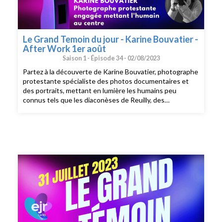
Le Grand Temoin du jour - Karine Bouvatier -
After Work 1er août
Saison 1 -
Épisode 34 -
02/08/2023
Partez à la découverte de Karine Bouvatier, photographe
protestante spécialiste des photos documentaires et
des portraits, mettant en lumière les humains peu
connus tels que les diaconèses de Reuilly, des
prisonniers ou encore des déportés de la seconde
guerre mondiale Un Grand Témoin du Jour diffusé en
direct sur EJR Radio durant l'émission After Work du 1er
août 2023 et présenté par Jonas