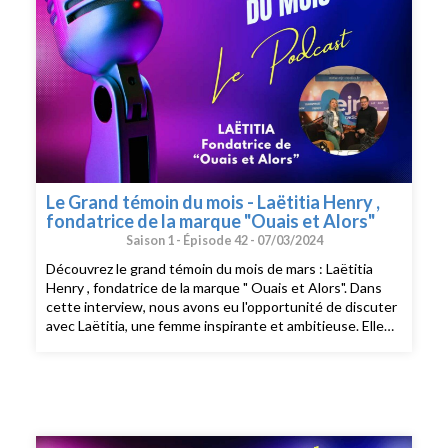
Le Grand témoin du mois - Laëtitia Henry ,
fondatrice de la marque "Ouais et Alors"
Saison 1 -
Épisode 42 -
07/03/2024
Découvrez le grand témoin du mois de mars : Laëtitia
Henry , fondatrice de la marque " Ouais et Alors". Dans
cette interview, nous avons eu l'opportunité de discuter
avec Laëtitia, une femme inspirante et ambitieuse. Elle
est la fondatrice de la marque de prêt-à-porter "Ouais et
Alors" et également membre actif de l' association
Trisomie 21 Rouen. Laëtitia partage son parcours
associatif et entrepreneurial : comment elle a créé la
marque inclusive "Ouais et alors"? Suite aux regards
malveillants portés sur sa fille, Laëtitia nous montre avec