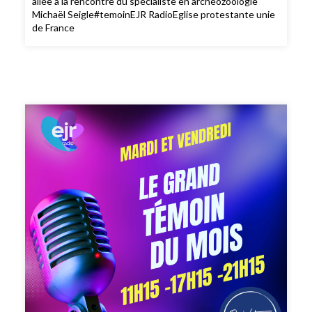
allée à la rencontre du spécialiste en archéozoologie
Michaël Seigle#temoinEJR RadioEglise protestante unie
de France