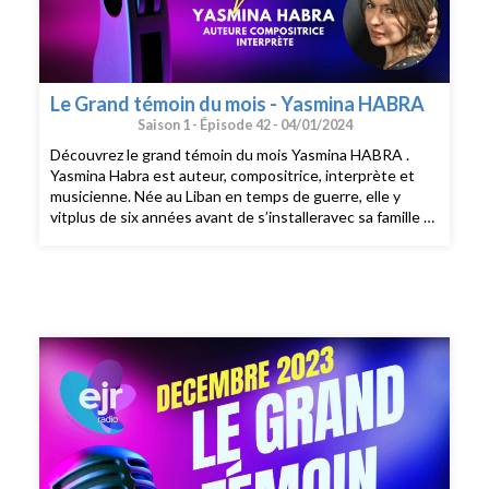
Le Grand témoin du mois - Yasmina HABRA
Saison 1 -
Épisode 42 -
04/01/2024
Découvrez le grand témoin du mois Yasmina HABRA .
Yasmina Habra est auteur, compositrice, interprète et
musicienne. Née au Liban en temps de guerre, elle y
vitplus de six années avant de s’installeravec sa famille à
Paris. Elle développe très vite un goût et des facilités
pour la musique. C’est tout naturellement qu’elle décide
très jeune d’en faire son métier. Elle se consacre à la
chanson professionnellement dès l’âge de 16 ans. Ellevit
sa passionsur la scène parisienne et en studio avec
entre autres compositeurs Michel Legrand («Les
parapluies de Cherbourd», Barbara Streisand, etc…) et
Jean-Claude Vannier (Mauranne, Michel Jonaz)… Elle
participe égalementà des comédies musicales en tant
que compositrice et interprète. Yasmina écrit et
compose ses chansons en s’inspirantde sa culture
plurielle, de la pop music autant que des chants
byzantins de son enfance, entre Orient et Occident.