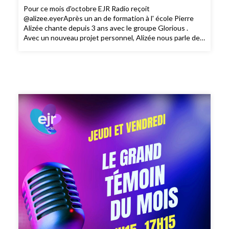
Pour ce mois d'octobre EJR Radio reçoit
@alizee.eyerAprès un an de formation à l' école Pierre
Alizée chante depuis 3 ans avec le groupe Glorious .
Avec un nouveau projet personnel, Alizée nous parle de
son parcours, de sa nouvelle chanson "Aimée" et de ses
projets.#NouveauTalent #temoinEJR RadioEglise
protestante unie de France