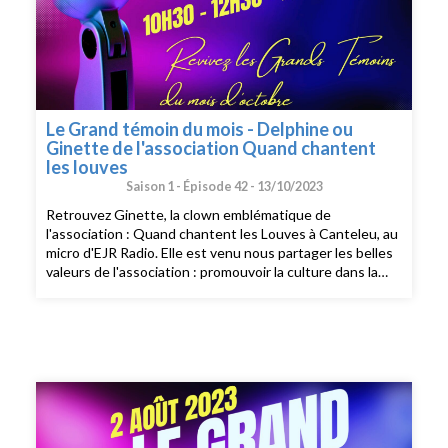
Le Grand témoin du mois - Delphine ou
Ginette de l'association Quand chantent
les louves
Saison 1 -
Épisode 42 -
13/10/2023
Retrouvez Ginette, la clown emblématique de
l'association : Quand chantent les Louves à Canteleu, au
micro d'EJR Radio. Elle est venu nous partager les belles
valeurs de l'association : promouvoir la culture dans la
joie, l'amour, le respect de l'autre et le vivre ensemble.
Avec les louves, elle prépare un festival citoyen le 20 et
21 octobre prochain à Canteleu. Un festival où parents
et enfants et toute la famille peuvent se retrouver et
s'amuser avec les louves. Retrouver les détails du
festival dans le podcast. Bonne écoute!