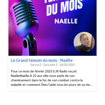
Le Grand témoin du mois - Naëlle
Saison 2 -
Épisode 2 -
10/02/2025
Pour ce mois de février 2025 EJR Radio reçoit
NaëlleNaëlle.A 22 ans elle nous parle de son
cheminement dans la foi, de son combat contre la
maladie et comment Dieu l'aide tous les jours de sa vie
.Une parenthèse dans un monde ou tout peut paraitre
une montagne et ou Naëlle nous rappelle qu'il faut
revenir à l'essentiel.Un moment de d'échange et de
partage à écouter absolument. #temoinEJR RadioEglise