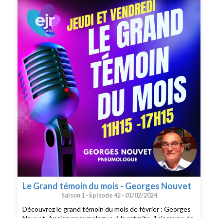
passion comment elle utilise son entreprise pour
promouvoir l'inclusion et sensibiliser les gens à la
Trisomie 21. Ne manquez pas cette interview inspirante
où Laëtitia nous dévoile ses motivations, son optimisme
et sa vision d'un monde plus inclusif pour tous. Bonne
écoute!
Le Grand témoin du mois - Georges Nouvet
Saison 1 -
Épisode 42 -
01/02/2024
Découvrez le grand témoin du mois de février : Georges