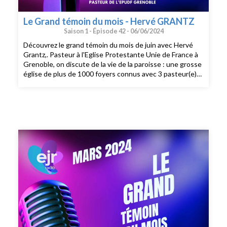
Le Grand témoin du mois - Hervé GRANTZ
Saison 1 -
Épisode 42 -
06/06/2024
Découvrez le grand témoin du mois de juin avec Hervé
Grantz,. Pasteur à l'Eglise Protestante Unie de France à
Grenoble, on discute de la vie de la paroisse : une grosse
église de plus de 1000 foyers connus avec 3 pasteur(e)s
et plusieurs lieux de cultes. Il partage avec nous la
vocation d'accueille de l'église et sa créativité face au
défi du renouvellement. Entre numérique, écologie ou
tout simplement la volonté de venir au culte dominical, la
paroisse propose un panel d'accessibilité pour faire
Eglise. Elle est présente au quotidien pour accueillir en
café "Chez Téo" et sur les plateformes de podcast et
YouTube pour les cultes et les chants du dimanche en
plus du culte dans un des espaces cultuels. Bonne
écoute!