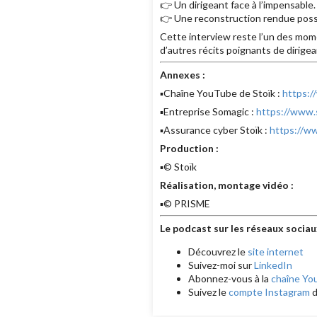
👉 Un dirigeant face à l’impensable.
👉 Une reconstruction rendue poss
Cette interview reste l’un des mome
d’autres récits poignants de dirige
Annexes :
▪️Chaîne YouTube de Stoïk :
https:
▪️Entreprise Somagic :
https://www.
▪️Assurance cyber Stoïk :
https://w
Production :
▪️© Stoïk
Réalisation, montage vidéo :
▪️© PRISME
Le podcast sur les réseaux sociau
Découvrez le
site internet
Suivez-moi sur
LinkedIn
Abonnez-vous à la
chaîne Yo
Suivez le
compte Instagram
d