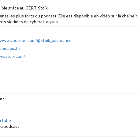
ible grâce au CERT-Stoïk.
nts les plus forts du podcast. Elle est disponible en vidéo sur la chaîne
ants victimes de cyberattaques.
//www.youtube.com/@stoik_assurance
somagic.fr/
ww.stoik.com/
x :
uTube
u podcast