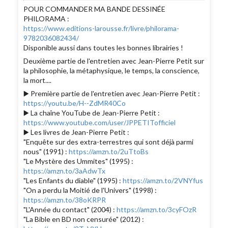
POUR COMMANDER MA BANDE DESSINÉE
PHILORAMA :
https://www.editions-larousse.fr/livre/philorama-
9782036082434/
Disponible aussi dans toutes les bonnes librairies !
Deuxième partie de l'entretien avec Jean-Pierre Petit sur
la philosophie, la métaphysique, le temps, la conscience,
la mort....
▶️ Première partie de l'entretien avec Jean-Pierre Petit :
https://youtu.be/H--ZdMR40Co
▶️ La chaîne YouTube de Jean-Pierre Petit :
https://www.youtube.com/user/JPPETITofficiel
▶️ Les livres de Jean-Pierre Petit :
"Enquête sur des extra-terrestres qui sont déjà parmi
nous" (1991) :
https://amzn.to/2uTtoBs
"Le Mystère des Ummites" (1995) :
https://amzn.to/3aAdwTx
"Les Enfants du diable" (1995) :
https://amzn.to/2VNYfus
"On a perdu la Moitié de l'Univers" (1998) :
https://amzn.to/38oKRPR
"L'Année du contact" (2004) :
https://amzn.to/3cyFOzR
"La Bible en BD non censurée" (2012) :