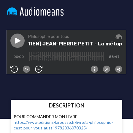
DESCRIPTION
POUR COMMANDER MON LIVRE :
https://www.editions-larousse.fr/livre/la-philosophie-
cest-pour-vous-aussi-9782036070325/