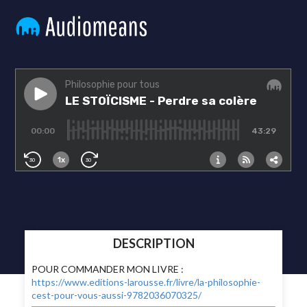
DESCRIPTION
POUR COMMANDER MON LIVRE :
https://www.editions-larousse.fr/livre/la-philosophie-
cest-pour-vous-aussi-9782036070325/