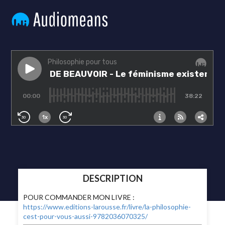
DESCRIPTION
POUR COMMANDER MON LIVRE :
https://www.editions-larousse.fr/livre/la-philosophie-
cest-pour-vous-aussi-9782036070325/