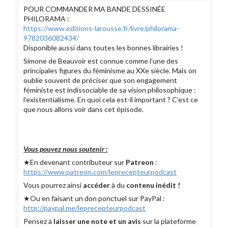
POUR COMMANDER MA BANDE DESSINÉE
PHILORAMA :
https://www.editions-larousse.fr/livre/philorama-
9782036082434/
Disponible aussi dans toutes les bonnes librairies !
Simone de Beauvoir est connue comme l’une des
principales figures du féminisme au XXe siècle. Mais on
oublie souvent de préciser que son engagement
féministe est indissociable de sa vision philosophique :
l’existentialisme. En quoi cela est-il important ? C’est ce
que nous allons voir dans cet épisode.
Vous pouvez nous soutenir :
★En devenant contributeur sur
Patreon
:
https://www.patreon.com/leprecepteurpodcast
Vous pourrez ainsi
accéder
à du
contenu inédit !
★Ou en faisant un don ponctuel sur PayPal :
http://paypal.me/leprecepteurpodcast
Pensez à
laisser une note et un avis
sur la plateforme