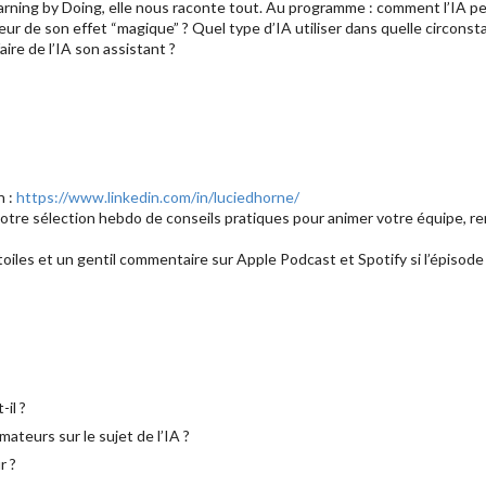
arning by Doing, elle nous raconte tout. Au programme : comment l’IA p
eur de son effet “magique” ? Quel type d’IA utiliser dans quelle circo
aire de l’IA son assistant ?
n :
https://www.linkedin.com/in/luciedhorne/
otre sélection hebdo de conseils pratiques pour animer votre équipe, re
étoiles et un gentil commentaire sur Apple Podcast et Spotify si l’épisode 
il ?
mateurs sur le sujet de l’IA ?
r ?