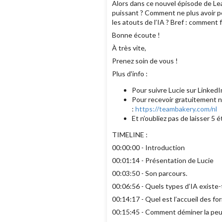
Alors dans ce nouvel épisode de Le
puissant ? Comment ne plus avoir p
les atouts de l’IA ? Bref : comment f
Bonne écoute !
À très vite,
Prenez soin de vous !
Plus d'info :
Pour suivre Lucie sur LinkedI
Pour recevoir gratuitement n
:
https://teambakery.com/nl
Et n’oubliez pas de laisser 5 
TIMELINE :
00:00:00 - Introduction
00:01:14 - Présentation de Lucie
00:03:50 - Son parcours.
00:06:56 - Quels types d’IA existe-t-
00:14:17 - Quel est l’accueil des for
00:15:45 - Comment déminer la peu