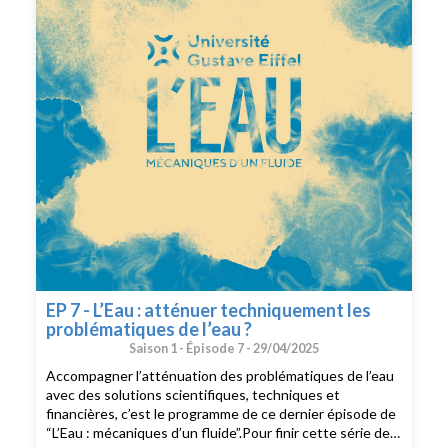
fluide” est une série de podcast documentaire proposée
et produite par l’Université Gustave Eiffel. Réalisation,
écriture, voix et montage : Maxime Perez et Boris
LemassonEpisode 6 avec :Juliette GodetMyriam
DucElise LaperrousazJean-Michel SoubeyrouxLaurie
CaillouetMorgan PriolKatia ChancibaultThibault
BarbierJohnny GasperiRessources complémentaires
:Projet LIFE
EP 7 - L’Eau : atténuer techniquement les
problématiques de l’eau ?
Saison 1 -
Épisode 7 -
29/04/2025
Accompagner l’atténuation des problématiques de l’eau
avec des solutions scientifiques, techniques et
financières, c’est le programme de ce dernier épisode de
“L’Eau : mécaniques d’un fluide”.Pour finir cette série de