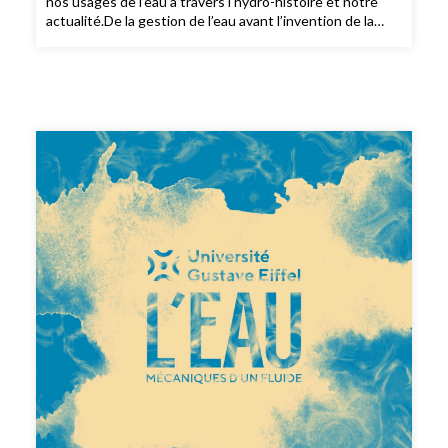
nos usages de l’eau à travers l'hydro-histoire et notre
actualité.De la gestion de l’eau avant l’invention de la
pompe jusqu’à l’arrivée d’eau potable au robinet et dans
nos toilettes, en passant par ce qui prélève ou
consomme le plus d’eau en France, Boris et Maxime vous
proposent un tour d’horizon de ces usages. Nous
réalisons ainsi que nous ne percevons plus l’eau autant
qu’avant, comme si elle s’invisibilisait.“L’Eau : mécaniques
d’un fluide” est une série de podcast documentaire
proposée et produite par l’Université Gustave
Eiffel.Réalisation, écriture, voix et montage : Maxime
Perez et Boris LemassonEpisode 2 avec :Corine
PelluchonVincent LemireMyriam DucKatia
ChancibaultVincent RocherLaurie CaillouetMartin
Hendel