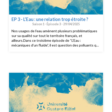
EP 3 - L’Eau : une relation trop étroite ?
Saison 1 -
Épisode 3 -
29/04/2025
Nos usages de l’eau amènent plusieurs problématiques
sur sa qualité sur tout le territoire français, et
ailleurs.Dans ce troisième épisode de “L’Eau :
mécaniques d’un fluide”, il est question des polluants qui
se trouvent ou se retrouvent dans l’eau.Maxime et Boris,
accompagnés pour cet épisode de Johnny Gasperi,
continuent d'organiser point par point notre rapport à
l’eau pour comprendre les enjeux auxquels nous faisons
déjà face et ce qui nous attend pour la suite. Un épisode
qui vogue entre le traitement de nos déjections, la
présence accrue de polluants dans nos sols qui
accueillent l’eau de pluie, et la dégradation des milieux
naturels, difficile à rattraper aujourd’hui.L’Eau :
mécaniques d’un fluide, est une série de podcast
documentaire proposée et produite par l’Université
Gustave Eiffel.Réalisation, écriture, voix et montage :
Maxime Perez et Boris LemassonEpisode 3 avec :Morgan
PriolJohnny GasperiVincent Rocher