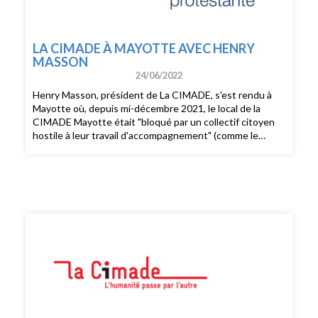
LA CIMADE À MAYOTTE AVEC HENRY
MASSON
24/06/2022
Henry Masson, président de La CIMADE, s'est rendu à
Mayotte où, depuis mi-décembre 2021, le local de la
CIMADE Mayotte était "bloqué par un collectif citoyen
hostile à leur travail d'accompagnement" (comme le
précisait La Cimade Mayotte sur son compte FB). La
Cimade a retiré sa plainte quand, quelques jours avant
l'audience prévue au tribunal mi-mai, le collectif s'est
retiré et les bénévoles de l'association ont pu reprendre,
après 5 mois de blocage, leur accueil et
accompagnement de personnes étrangères en difficulté.
Henry Masson raconte la situation de Mayotte : la
misère, les conditions de vie exceptionnellement
misérables pour un département français, comme la
banalisation d'un droit d'exception.