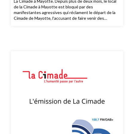
La Cimade à Mayotte. Depuis plus de deux mois, le local
de la Cimade à Mayotte est bloqué par des
manifestantes agressives qui réclament le départ de la
Cimade de Mayotte, l'accusant de faire venir des
étrangers illégalement sur l'île alors que l'association
aide les personnes en difficulté à faire valoir leurs droits.
A Mayotte, le droit est déjà différent de la métropole. Le
préfet a conseillé à La Cimade d'aller au tribunal pour
obtenir le droit de...tenir ses activités de conseil et
d'accompagnement. Le ministère de l'intérieur
n'intervient pas pour rétablir le respect des droits de
l'association. Avec Annick, bénévole et Hairiya,
présidente de La Cimade à Mayotte.