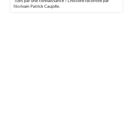
Tués par une connaissance ? L'histoire racontée par
l'écrivain Patrick Caujolle.