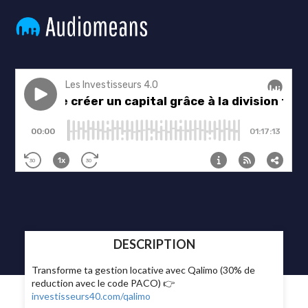
DESCRIPTION
Transforme ta gestion locative avec Qalimo (30% de
reduction avec le code PACO) 👉
investisseurs40.com/qalimo