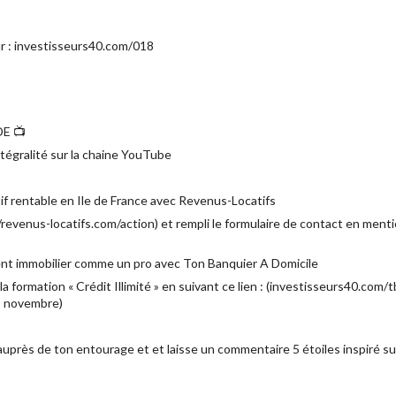
ur : investisseurs40.com/018
E 📺
ntégralité sur la chaine YouTube
tif rentable en Ile de France avec Revenus-Locatifs
//revenus-locatifs.com/action) et rempli le formulaire de contact en ment
nt immobilier comme un pro avec Ton Banquier A Domicile
a formation « Crédit Illimité » en suivant ce lien : (investisseurs40.co
15 novembre)
ir auprès de ton entourage et et laisse un commentaire 5 étoiles inspiré su