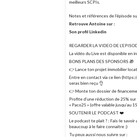
meilleurs SCPIs.
Notes et références de l’épisode s
Retrouve Antoine sur :
Son profil Linkedin
REGARDER LA VIDEO DE L’EPISOD
La vidéo du Live est disponible en i
BONS PLANS DES SPONSORS 🎁
👉 Lance ton projet immobilier loca
Entre en contact via ce lien (https:
seras bien reçu 👌
👉 Monte ton dossier de financeme
Profite d’une réduction de 25% sur l
« Paco25 » (offre valable jusqu’au 
SOUTENIR LE PODCAST ❤️
Le podcast te plait ? : Fais-le savo
beaucoup à le faire connaitre ;)
Tu peux aussi nous suivre sur :