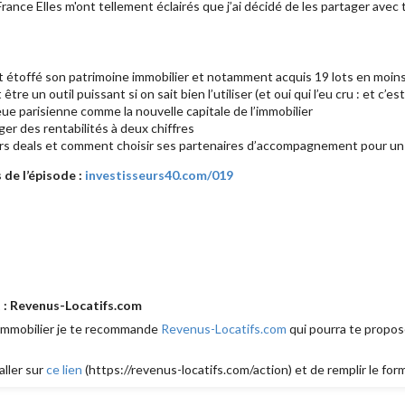
France Elles m'ont tellement éclairés que j’ai décidé de les partager avec 
étoffé son patrimoine immobilier et notamment acquis 19 lots en moins
tre un outil puissant si on sait bien l’utiliser (et oui qui l’eu cru : et c’e
ieue parisienne comme la nouvelle capitale de l’immobilier
er des rentabilités à deux chiffres
rs deals et comment choisir ses partenaires d’accompagnement pour un 
de l’épisode :
investisseurs40.com/019
 : Revenus-Locatifs.com
 immobilier je te recommande
Revenus-Locatifs.com
qui pourra te propose
aller sur
ce lien
(https://revenus-locatifs.com/action) et de remplir le form