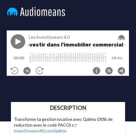
DESCRIPTION
Transforme ta gestion locative avec Qalimo (30% de
reduction avec le code PACO) 👉
investisseurs40.com/qalimo