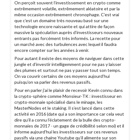
On perçoit souvent l’investissement en crypto comme
extrêmement volatile, extrêmement aléatoire et par la
même occasion extrêmement chronophage. C’est vrai
que c’est un domaine très nouveau basé sur une
technologie encore naissante et qui attire de façon
massive la spéculation auprès d’investisseurs nouveaux
entrants pas forcément très informés. La recette pour
un marché avec des turbulences avec lequel il faudra
encore compter sur les années à venir.
Pour autant il existe des moyens de naviguer dans cette
jungle et d’investir intelligemment pour ne pas y laisser
des plumes et surtout ne pas y passer tout son temps.
On va couvrir certains de ces moyens aujourd’hui
puisqu’on va parler des revenus passifs.
Pour en parler j’ai le plaisir de recevoir Kevin connu dans
la crypto-sphère comme Monsieur-TK : investisseur en
crypto-monnaie spécialisé dans le minage, les
MasterNodes et le staking. Il s’est lancé dans cette
activité en 2016 (date qui a son importance car cela veut
dire qu’il a connu l’éclatement de la bulle des crypto-
monnaies de 2017 - un gage de crédibilité selon moi) et il
informe aujourd’hui les investisseurs sur ces revenus
passifs via une chaine Youtube qu’il alimente sur son