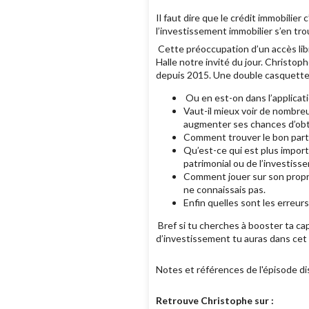
Il faut dire que le crédit immobilier 
l’investissement immobilier s’en tr
Cette préoccupation d’un accès lib
Halle notre invité du jour. Christoph
depuis 2015. Une double casquette q
Ou en est-on dans l’applicat
Vaut-il mieux voir de nombreu
augmenter ses chances d’obte
Comment trouver le bon parte
Qu’est-ce qui est plus import
patrimonial ou de l’investisse
Comment jouer sur son propre 
ne connaissais pas.
Enfin quelles sont les erreur
Bref si tu cherches à booster ta ca
d’investissement tu auras dans cet é
Notes et références de l'épisode di
Retrouve Christophe sur :