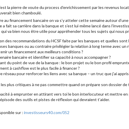
c’est la pierre de voute du process d’enrichissement par les revenus locatifs
ouverait bien chamboulé.
re au financement bancaire on va s’y atteler cette semaine autour d’un
e a fait sa carrière dans la banque et s’est lui-même lancé dans l’investi
ui va bien nous être utile pour appréhender tous les sujets qui nous pr
ion des recommandations du HCSF faite par les banques et quelles sont l
ses banques ou au contraire privilégier la relation à long terme avec un
nir un financement aux meilleurs conditions ?
naire bancaire et identifier sa capacité à nous accompagner ?
ant du point de vue de la banque : le bon projet ou le bon profil emprunt
ment à cashflow est le plus facile à financer ?
réseau pour renforcer les liens avec sa banque – un truc que j’ai appris 
s les plus critiques à ne pas commettre quand on prépare son dossier de
pacité à emprunter en attirant vers toi le bon interlocuteur et mettre en
pisode des outils et pistes de réflexion qui devraient t’aider.
sponible sur :
investisseurs40.com/052