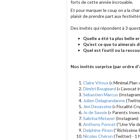
forts de cette année incroyable.
Et pour marquer le coup on a la cha
plaisir de prendre part aux festivité
Des invités qui répondent à 3 quest
Quelle a été ta plus belle er
Qu’est ce que tu aimerais d
Quel est l’outil ou la resso
Nos invités surprise (par ordre d'
Claire Vitoux
(« Minimal.Plan »
Dimitri Bougeard
(« L’avocat i
Sebastien Marcus
(Instagram)
Julien Delagrandanne
(Twitte
Jimi Devassine
(« Fiscalité Cr
Jo de Savoie
(« Parents Invest
Sabrina Metayer
(Instagram) 
Anthony Poncet
(“Une Vie de
Delphine Pinon
(“Richissime P
Nicolas Chéron
(Twitter) - 1 