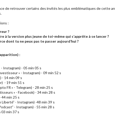
nce de retrouver certains des invités les plus emblématiques de cette an
s.
ions :
reur ?
ire à la version plus jeune de toi-même
qui s’apprête à se lancer ?
urce
dont tu ne peux pas te passer
aujourd’hui ?
apparition) :
 - Instagram) - 05 min 05 s
nvestisseur » - Instagram) - 09 min 52 s
 - 14 min 09 s
r) - 19 min 51 s
ypto FR » - Telegram) - 28 min 25 s
isseurs » - Facebook) - 34 min 28 s
- 44 min 25 s
 Liberté” - Instagram) -48 min 39 s
odcast” - Instagram) - 55 min 28 s
h 03 min 37 s