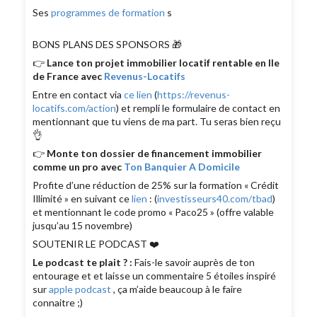
Ses
programmes de formation
s
BONS PLANS DES SPONSORS 🎁
👉
Lance ton projet immobilier locatif rentable en Ile
de France avec
Revenus-Locatifs
Entre en contact via
ce lien
(
https://revenus-
locatifs.com/action
) et rempli le formulaire de contact en
mentionnant que tu viens de ma part. Tu seras bien reçu
👌
👉
Monte ton dossier de financement immobilier
comme un pro avec
Ton Banquier A Domicile
Profite d’une réduction de 25% sur la formation « Crédit
Illimité » en suivant ce
lien
: (
investisseurs40.com/tbad
)
et mentionnant le code promo « Paco25 » (offre valable
jusqu’au 15 novembre)
SOUTENIR LE PODCAST ❤️
Le podcast te plait ? :
Fais-le savoir auprès de ton
entourage et et laisse un commentaire 5 étoiles inspiré
sur
apple podcast
, ça m’aide beaucoup à le faire
connaitre ;)