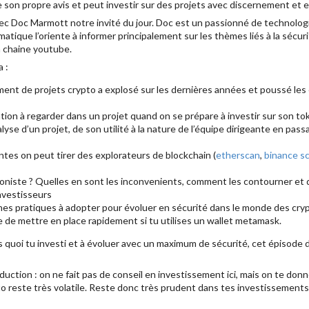
 son propre avis et peut investir sur des projets avec discernement et e
avec Doc Marmott notre invité du jour. Doc est un passionné de technologi
matique l’oriente à informer principalement sur les thèmes liés à la sécur
a chaine youtube.
a :
nt de projets crypto a explosé sur les dernières années et poussé les e
ntion à regarder dans un projet quand on se prépare à investir sur son t
alyse d’un projet, de son utilité à la nature de l’équipe dirigeante en pas
tes on peut tirer des explorateurs de blockchain (
etherscan
,
binance s
tioniste ? Quelles en sont les inconvenients, comment les contourner et
nvestisseurs
es pratiques à adopter pour évoluer en sécurité dans le monde des cry
e de mettre en place rapidement si tu utilises un wallet metamask.
 quoi tu investi et à évoluer avec un maximum de sécurité, cet épisode 
ction : on ne fait pas de conseil en investissement ici, mais on te donne
ypto reste très volatile. Reste donc très prudent dans tes investissements,