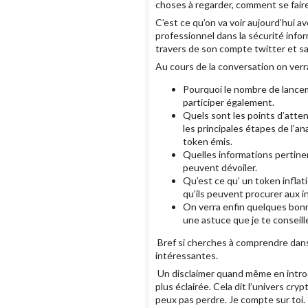
choses à regarder, comment se faire
C’est ce qu’on va voir aujourd’hui 
professionnel dans la sécurité infor
travers de son compte twitter et s
Au cours de la conversation on verr
Pourquoi le nombre de lanceme
participer également.
Quels sont les points d’atte
les principales étapes de l’an
token émis.
Quelles informations pertinen
peuvent dévoiler.
Qu’est ce qu’ un token infla
qu’ils peuvent procurer aux i
On verra enfin quelques bonn
une astuce que je te conseill
Bref si cherches à comprendre dans
intéressantes.
Un disclaimer quand même en introdu
plus éclairée. Cela dit l’univers cr
peux pas perdre. Je compte sur toi.