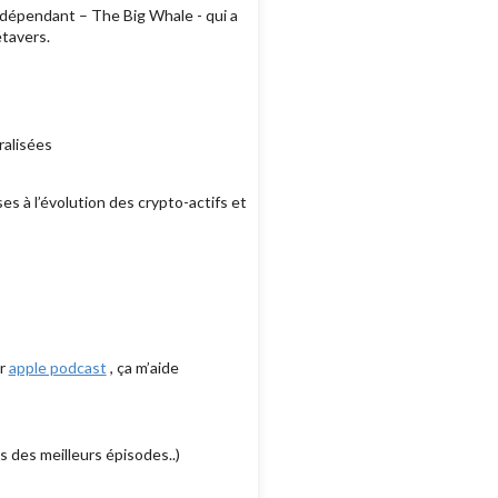
ndépendant – The Big Whale - qui a
étavers.
ralisées
ses à l’évolution des crypto-actifs et
ur
apple podcast
, ça m’aide
s des meilleurs épisodes..)