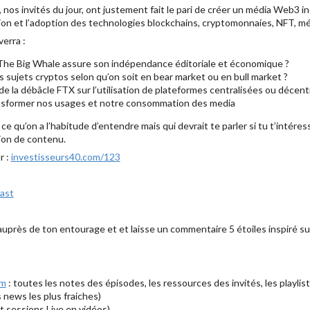
os invités du jour, ont justement fait le pari de créer un média Web3 i
ion et l’adoption des technologies blockchains, cryptomonnaies, NFT, m
erra :
e Big Whale assure son indépendance éditoriale et économique ?
s sujets cryptos selon qu’on soit en bear market ou en bull market ?
de la débâcle FTX sur l’utilisation de plateformes centralisées ou décent
ansformer nos usages et notre consommation des media
e qu’on a l’habitude d’entendre mais qui devrait te parler si tu t’intéres
tion de contenu.
r :
investisseurs40.com/123
cast
ir auprès de ton entourage et et laisse un commentaire 5 étoiles inspiré s
om
: toutes les notes des épisodes, les ressources des invités, les playlist
s news les plus fraiches)
t sessions Live en vidéos)