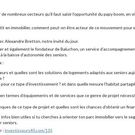
e nombreux secteurs qu’il faut saisir l’opportunité du papy boom, en vis
it en immobilier, comment peut-on être acteur de ce mouvement pour e
vec Alexandre Bretton, notre invité du jour.
ier et également le fondateur de Baluchon, un service d’accompagnemen
à la baisse d’autonomie des seniors.
 :
eurs et quelles sont les solutions de logements adaptés aux seniors aujo
e ?
 pour ce type d’investissement ? et dans quelle mesure l’habitat partagé
s en termes d’équipements et de services que ce genre de projet nécessit
banques de ce type de projet et quelles sont les chances d’obtenir un fin
s infos bien utiles si tu cherches à orienter ton parc immobilier vers le
r seniors.
r :
investisseurs40.com/135