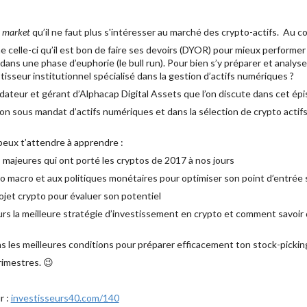
 market
qu’il ne faut plus s'intéresser au marché des crypto-actifs. Au co
celle-ci qu’il est bon de faire ses devoirs (DYOR) pour mieux performer 
ans une phase d’euphorie (le bull run). Pour bien s’y préparer et analys
isseur institutionnel spécialisé dans la gestion d’actifs numériques ?
ndateur et gérant d’Alphacap Digital Assets que l’on discute dans cet épi
on sous mandat d’actifs numériques et dans la sélection de crypto actifs
peux t’attendre à apprendre :
majeures qui ont porté les cryptos de 2017 à nos jours
o macro et aux politiques monétaires pour optimiser son point d’entrée 
rojet crypto pour évaluer son potentiel
rs la meilleure stratégie d’investissement en crypto et comment savoir q
ans les meilleures conditions pour préparer efficacement ton stock-pickin
imestres. 😉
r :
investisseurs40.com/140