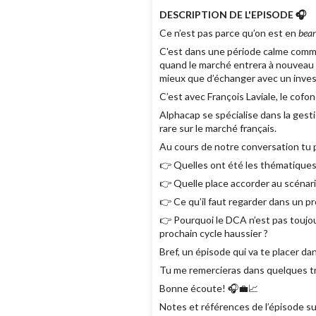
DESCRIPTION DE L'EPISODE 🎧
Ce n’est pas parce qu’on est en
bear
C'est dans une période calme comme 
quand le marché entrera à nouveau d
mieux que d’échanger avec un invest
C’est avec François Laviale, le cofo
Alphacap se spécialise dans la gesti
rare sur le marché français.
Au cours de notre conversation tu 
👉 Quelles ont été les thématiques 
👉 Quelle place accorder au scénari
👉 Ce qu’il faut regarder dans un p
👉 Pourquoi le DCA n’est pas toujou
prochain cycle haussier ?
Bref, un épisode qui va te placer d
Tu me remercieras dans quelques tr
Bonne écoute! 🎧💼📈
Notes et références de l’épisode su