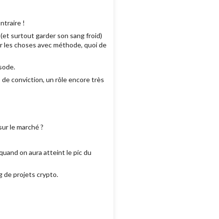
ntraire !
(et surtout garder son sang froid)
er les choses avec méthode, quoi de
sode.
 de conviction, un rôle encore très
sur le marché ?
uand on aura atteint le pic du
g de projets crypto.