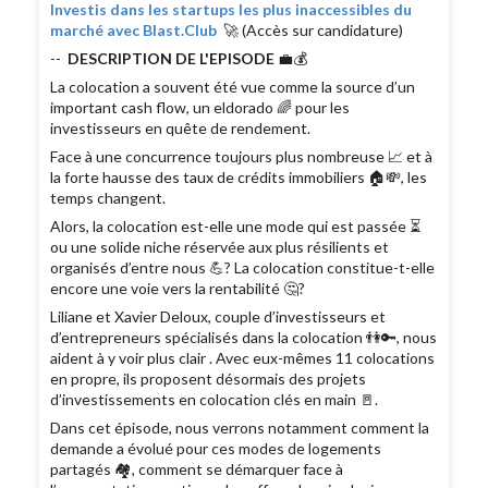
Investis dans les startups les plus inaccessibles du
marché avec Blast.Club
🚀 (Accès sur candidature)
--
DESCRIPTION DE L'EPISODE
💼💰
La colocation a souvent été vue comme la source d’un
important cash flow, un eldorado 🌈 pour les
investisseurs en quête de rendement.
Face à une concurrence toujours plus nombreuse 📈 et à
la forte hausse des taux de crédits immobiliers 🏠💸, les
temps changent.
Alors, la colocation est-elle une mode qui est passée ⏳
ou une solide niche réservée aux plus résilients et
organisés d’entre nous 💪? La colocation constitue-t-elle
encore une voie vers la rentabilité 🤔?
Liliane et Xavier Deloux, couple d’investisseurs et
d’entrepreneurs spécialisés dans la colocation 👫🔑, nous
aident à y voir plus clair . Avec eux-mêmes 11 colocations
en propre, ils proposent désormais des projets
d’investissements en colocation clés en main 🚪.
Dans cet épisode, nous verrons notamment comment la
demande a évolué pour ces modes de logements
partagés 🏘️, comment se démarquer face à