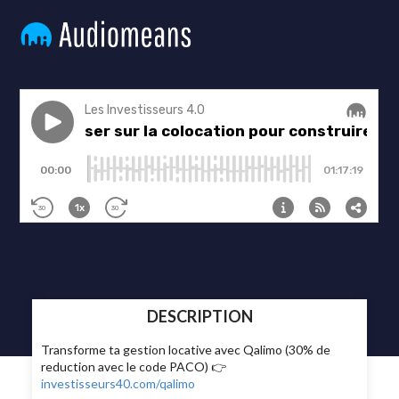
DESCRIPTION
Transforme ta gestion locative avec Qalimo (30% de
reduction avec le code PACO) 👉
investisseurs40.com/qalimo