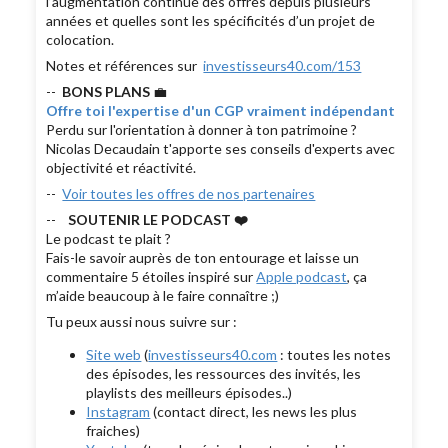
l’augmentation continue des offres depuis plusieurs
années et quelles sont les spécificités d’un projet de
colocation.
Notes et références sur
investisseurs40.com/153
--
BONS PLANS
💼
Offre toi l'expertise d'un CGP vraiment indépendant
Perdu sur l'orientation à donner à ton patrimoine ?
Nicolas Decaudain t'apporte ses conseils d'experts avec
objectivité et réactivité.
--
Voir toutes les offres de nos partenaires
--
SOUTENIR LE PODCAST ❤️
Le podcast te plait ?
Fais-le savoir auprès de ton entourage et laisse un
commentaire 5 étoiles inspiré sur
Apple podcast
, ça
m’aide beaucoup à le faire connaître ;)
Tu peux aussi nous suivre sur :
Site web
(
investisseurs40.com
: toutes les notes
des épisodes, les ressources des invités, les
playlists des meilleurs épisodes..)
Instagram
(contact direct, les news les plus
fraiches)